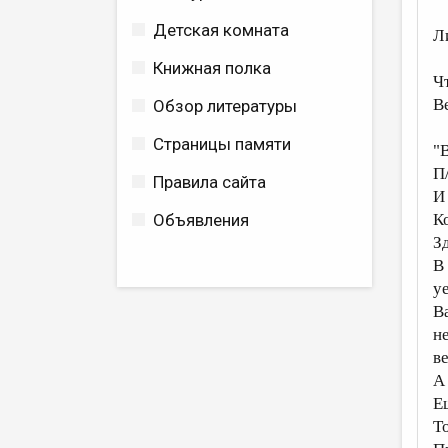
Детская комната
Л
Книжная полка
Ч
В
Обзор литературы
Страницы памяти
"
П
Правила сайта
И
Объявления
К
З
В
уе
В
н
в
А
Е
Т