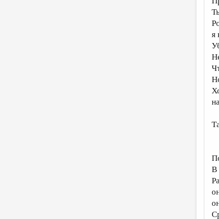
П
Т
Р
я
У
Н
Ч
Н
Х
н
Та
П
В
Р
о
о
С