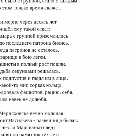
то было с группой, стало с каждым -
б этом только время скажет.
римерно через десять лет
ришёл ему такой ответ:
амара с группой приземлились
 до последнего патрона бились.
огда патронов не осталось,
оварищи в бою легли,
ашисты в полный рост пошли,
удьба секундами решалась.
х подпустив и глядя им в лицо,
какой-то миг, сорвав кольцо,
одорвала фашистов, рацию, себя.
шла навек не долюбя.
 Черняховске вечно молодая
тоит Васильева - разведчица былая.
счез ли Марсианки след?
ранят ли памятник тех лет?