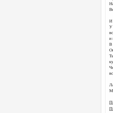
Н
В
И
У
в
и
В
О
Т
к
Ч
в
Л
М
П
П