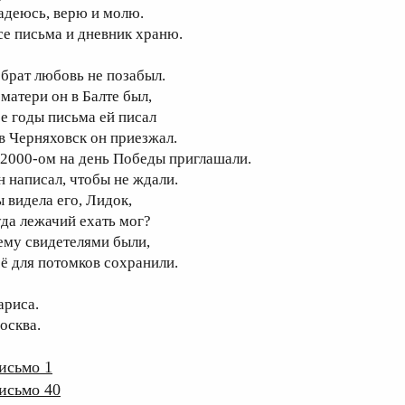
адеюсь, верю и молю.
се письма и дневник храню.
 брат любовь не позабыл.
 матери он в Балте был,
се годы письма ей писал
 в Черняховск он приезжал.
 2000-ом на день Победы приглашали.
н написал, чтобы не ждали.
ы видела его, Лидок,
уда лежачий ехать мог?
ему свидетелями были,
сё для потомков сохранили.
ариса.
осква.
исьмо 1
исьмо 40