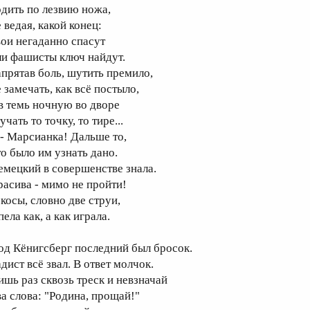
одить по лезвию ножа,
 ведая, какой конец:
вои негаданно спасут
ли фашисты ключ найдут.
апрятав боль, шутить премило,
 замечать, как всё постыло,
 в темь ночную во дворе
учать то точку, то тире...
 - Марсианка! Дальше то,
то было им узнать дано.
емецкий в совершенстве знала.
расива - мимо не пройти!
 косы, словно две струи,
пела как, а как играла.
од Кёнигсберг последний был бросок.
дист всё звал. В ответ молчок.
ишь раз сквозь треск и невзначай
ва слова: "Родина, прощай!"