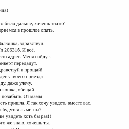
ида!
то было дальше, хочешь знать?
ернёмся в прошлое опять.
Валюшка, здравствуй!
/п 20631б. И всё.
 это адрес. Меня найдут.
онверт передадут.
дравствуй и прощай!
 день твоего приезда
ду, даже улечу.
алюшка, обещай
е позабыть. От мамы
есть пришла. Я так хочу увидеть вместе вас.
 сбудутся ль мечты?
щё увидеть хоть бы раз!!
ого же знаю, хочешь ты.