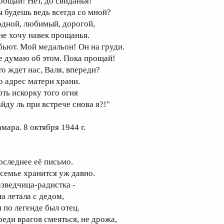
рощай! Нет, до свиданья!
ы будешь ведь всегда со мной?
одной, любимый, дорогой,
 не хочу навек прощанья.
бьют. Мой медальон! Он на груди.
е думаю об этом. Пока прощай!
то ждет нас, Валя, впереди?
о адрес матери храни.
оть искорку того огня
айду ль при встрече снова я?!"
мара. 8 октября 1944 г.
оследнее её письмо.
 семье хранится уж давно.
азведчица-радистка -
на летала с дедом,
н по легенде был отец.
реди врагов смеяться, не дрожа,