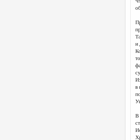
Ч
о
П
п
Т
и
К
т
ф
с
И
в 
п
У
В
с
И
Х