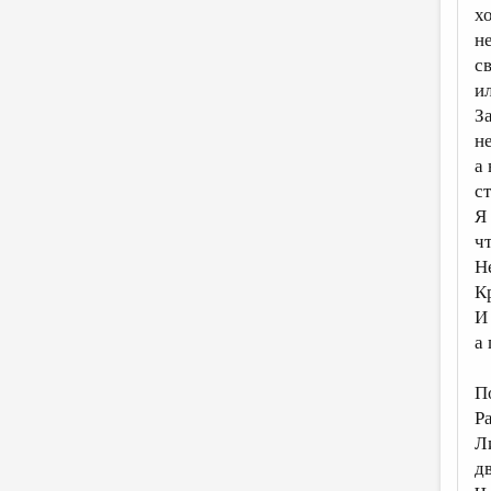
х
не
с
и
З
не
а
ст
Я
ч
Н
К
И
а 
П
Ра
Л
д