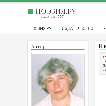
ПОЭЗИЯ.РУ
poezia.ru est. 2001
ПОЭЗИЯ.РУ
ИЗДАТЕЛЬСТВО
И в
А
втор
А
От
Да
Се