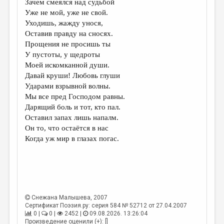
Зачем смеялся над судьбой
Уже не мой, уже не свой.
ДАЙДЖЕСТ
Уходишь, жажду унося,
ПРОИЗВЕДЕНИЯ
Оставив правду на сносях.
Прощения не просишь ты
ПЕРЕВОДЫ
У пустоты, у щедроты
Моей искомканной души.
КОНКУРСЫ
Давай круши! Любовь глуши
ДЕТСКАЯ КОМНАТА
Ударами взрывной волны.
Мы все пред Господом равны.
КНИЖНАЯ ПОЛКА
Дарящий боль и тот, кто пал.
Оставил запах лишь напалм.
ОБЗОР ЛИТЕРАТУРЫ
Он то, что остаётся в нас
СТРАНИЦЫ ПАМЯТИ
Когда уж мир в глазах погас.
ОБЪЯВЛЕНИЯ
КОЛОНКА РЕДАКТОРА
РЕДКОЛЛЕГИЯ
Снежана Малышева
, 2007
Сертификат Поэзия.ру: серия 584 № 52712 от 27.04.2007
ОТ РЕДАКЦИИ
0 |
0 |
2452 |
09.08.2026. 13:26:04
Произведение оценили (+): []