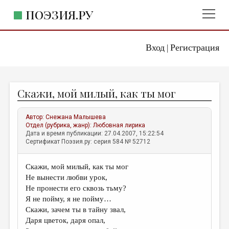
ПОЭЗИЯ.РУ
Вход
Регистрация
ГЛАВНОЕ МЕНЮ
|
ПОЭЗИЯ.РУ
ИЗДАТЕЛЬСТВО
Скажи, мой милый, как ты мог
ЖАНРЫ
АВТОРЫ
Автор:
Снежана Малышева
Отдел (рубрика, жанр):
Любовная лирика
КОММЕНТАРИИ
Дата и время публикации: 27.04.2007, 15:22:54
Сертификат Поэзия.ру: серия 584 № 52712
ЛИТСАЛОН
Скажи, мой милый, как ты мог
НОВОСТИ
Не вынести любви урок,
ПРАВИЛА САЙТА
Не пронести его сквозь тьму?
Я не пойму, я не пойму…
Скажи, зачем ты в тайну звал,
ОТДЕЛЫ И РУБРИКИ
Даря цветок, даря опал,
ИЗБРАННОЕ