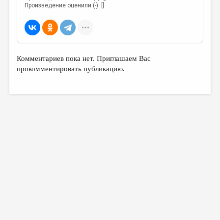
МАЛАЯ ПРОЗА
Произведение оценили (-): []
ЭССЕИСТИКА
ЛИТЕРАТУРОВЕДЕНИЕ
КУЛЬТУРОВЕДЕНИЕ
Комментариев пока нет. Приглашаем Вас
прокомментировать публикацию.
ПУБЛИЦИСТИКА
РЕЦЕНЗИРОВАНИЕ
ЦИКЛЫ ПУБЛИКАЦИЙ
ТРЕДИАКОВСКИЙ
МЕДИА
ВКОНТАКТЕ