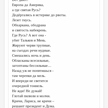
МАЛАЯ ПРОЗА
Европа да Америка,
ЭССЕИСТИКА
а где святая Русь?
Додёргались в истерике до рвоты.
ЛИТЕРАТУРОВЕДЕНИЕ
Лезет гнусь.
Обхаркана, ободрана
КУЛЬТУРОВЕДЕНИЕ
и святость набекрень.
ПУБЛИЦИСТИКА
Где Русь? А вот она -
убит Тальков и Мень.
РЕЦЕНЗИРОВАНИЕ
Жируют черви трупные,
на съездах речи нудные.
ЦИКЛЫ ПУБЛИКАЦИЙ
Смешались ночь и день.
ТРЕДИАКОВСКИЙ
Обласканы всесильные,
затоптаны бессильные…
МЕДИА
Назад уж не попятишься -
там черепки да мель.
ВКОНТАКТЕ
И впереди не светится
очередной тоннель.
Не жди! Не думай!
Глотай пилюли и молчи.
Кричи, Лариса, не кричи –
решают президент и Дума.