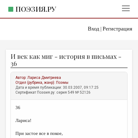
ПОЭЗИЯ.РУ
Вход
Регистрация
ГЛАВНОЕ МЕНЮ
|
ПОЭЗИЯ.РУ
ИЗДАТЕЛЬСТВО
И век как миг - история в письмах -
ЖАНРЫ
36
АВТОРЫ
Автор:
Лариса Дмитриева
КОММЕНТАРИИ
Отдел (рубрика, жанр):
Поэмы
Дата и время публикации: 30.03.2007, 09:17:25
ЛИТСАЛОН
Сертификат Поэзия.ру: серия 549 № 52126
НОВОСТИ
36
ПРАВИЛА САЙТА
Лариса!
ОТДЕЛЫ И РУБРИКИ
При застое все в покое,
ИЗБРАННОЕ