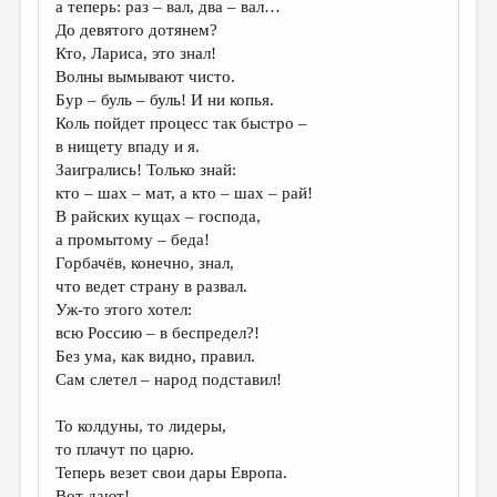
а теперь: раз – вал, два – вал…
До девятого дотянем?
ДАЙДЖЕСТ
Кто, Лариса, это знал!
ПРОИЗВЕДЕНИЯ
Волны вымывают чисто.
Бур – буль – буль! И ни копья.
ПЕРЕВОДЫ
Коль пойдет процесс так быстро –
в нищету впаду и я.
КОНКУРСЫ
Заигрались! Только знай:
ДЕТСКАЯ КОМНАТА
кто – шах – мат, а кто – шах – рай!
В райских кущах – господа,
КНИЖНАЯ ПОЛКА
а промытому – беда!
Горбачёв, конечно, знал,
ОБЗОР ЛИТЕРАТУРЫ
что ведет страну в развал.
СТРАНИЦЫ ПАМЯТИ
Уж-то этого хотел:
всю Россию – в беспредел?!
ОБЪЯВЛЕНИЯ
Без ума, как видно, правил.
Сам слетел – народ подставил!
КОЛОНКА РЕДАКТОРА
РЕДКОЛЛЕГИЯ
То колдуны, то лидеры,
то плачут по царю.
ОТ РЕДАКЦИИ
Теперь везет свои дары Европа.
Вот дают!