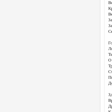
В
К
В
З
З
С
Г
Л
Т
О
Т
С
П
Д
З
В
Д
К