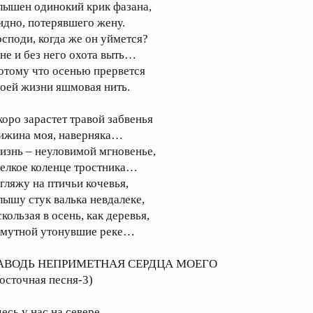
лышен одинокий крик фазана,
идно, потерявшего жену.
осподи, когда же он уймется?
не и без него охота выть…
отому что осенью прервется
оей жизни яшмовая нить.
коро зарастет травой забвенья
ижина моя, наверняка…
изнь – неуловимой мгновенье,
елкое коленце тростника…
 гляжу на птичьи кочевья,
лышу стук валька невдалеке,
кользая в осень, как деревья,
 мутной утонувшие реке…
АВОДЬ НЕПРИМЕТНАЯ СЕРДЦА МОЕГО
восточная песня-3)
десь у нас на севере