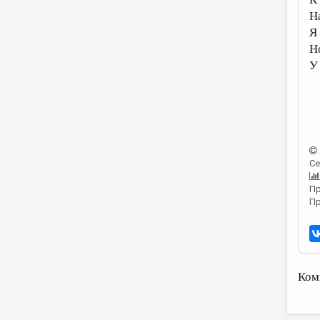
Н
Я
Н
У
Се
Пр
Пр
Ком