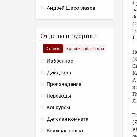
Л
Андрей Широглазов
н
Зв
С
Э
О
тделы и рубрики
Я
Отделы
Колонка редактора
Н
(
Избранное
С
Дайджест
К
А
Произведения
и
П
Переводы
Я
Конкурсы
Т
Детская комната
(
К
Книжная полка
о