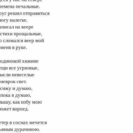
ремена печальные.
руг решил отправиться
 югу налегке.
аписал на веере
 стихи прощальные,
о сломался веер мой
 меня в руке.
 одинокой хижине
ещи все угрюмые,
ысли невеселые
неярок свет.
 сижу и думаю,
 пока я думаю,
лышу, как избу мою
ложет короед.
етер в соснах мечется
ьяным дурачиною.