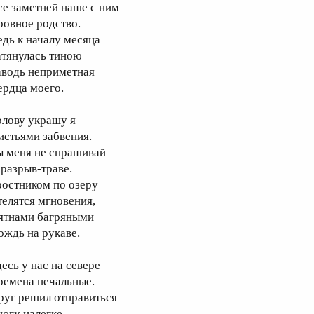
се заметней наше с ним
ровное родство.
едь к началу месяца
атянулась тиною
аводь неприметная
ердца моего.
олову украшу я
истьями забвения.
ы меня не спрашивай
 разрыв-траве.
ростником по озеру
телятся мгновения,
ятнами багряными
ождь на рукаве.
десь у нас на севере
ремена печальные.
руг решил отправиться
 югу налегке.