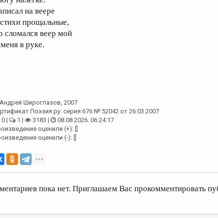
аписал на веере
 стихи прощальные,
о сломался веер мой
 меня в руке.
Андрей Широглазов
, 2007
ртификат Поэзия.ру: серия 676 № 52042 от 26.03.2007
0 |
1 |
3183 |
08.08.2026. 06:24:17
оизведение оценили (+): []
оизведение оценили (-): []
ментариев пока нет. Приглашаем Вас прокомментировать пу