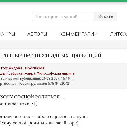
ЖАНРЫ
АВТОРЫ
КОММЕНТАРИИ
ЛИТСА
сточные песни западных провинций
втор:
Андрей Широглазов
дел (рубрика, жанр):
Философская лирика
та и время публикации: 26.03.2007, 16:16:44
ртификат Поэзия.ру: серия 676 № 52042
 ХОЧУ СОСНОЙ РОДИТЬСЯ…
восточная песня-1)
ветлячки от нас с тобою скрылись на луне.
Я хочу сосной родиться на твоей горе).