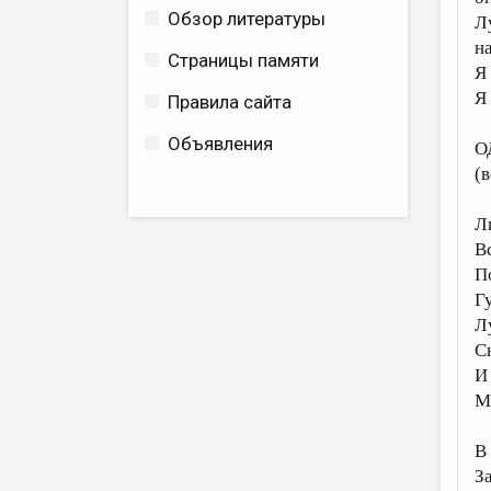
Обзор литературы
Л
н
Страницы памяти
Я
Я
Правила сайта
Объявления
О
(
Л
В
П
Г
Л
С
И
М
В
З