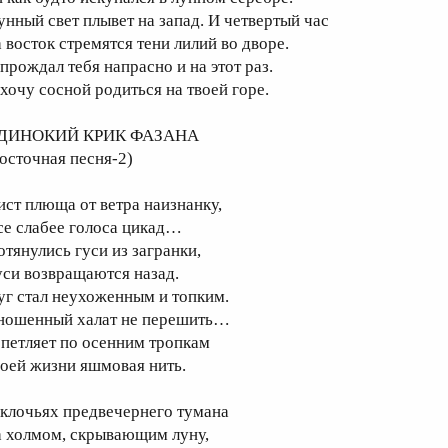
унный свет плывет на запад. И четвертый час
а восток стремятся тени лилий во дворе.
 прождал тебя напрасно и на этот раз.
 хочу сосной родиться на твоей горе.
ДИНОКИЙ КРИК ФАЗАНА
восточная песня-2)
ист плюща от ветра наизнанку,
се слабее голоса цикад…
отянулись гуси из загранки,
уси возвращаются назад.
уг стал неухоженным и топким.
ношенный халат не перешить…
 петляет по осенним тропкам
оей жизни яшмовая нить.
 клочьях предвечернего тумана
а холмом, скрывающим луну,