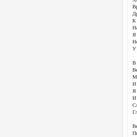
В
Д
К
Н
Я
Н
У
В
В
М
И 
Я
И
С
Г
В
П