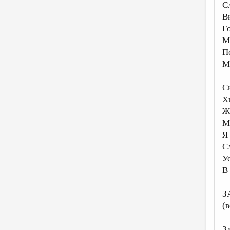
С
В
Г
М
П
М
С
Х
Ж
М
Я
С
Ус
В
З
(
З