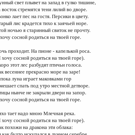
унный свет плывет на запад в гулко тишине,
а восток стремятся тени лилий во дворе.
онко лает пес на гостя. Персики в цвету.
тарый лис крадется тихо к заячьей норе.
той ночью я старинный свиток не прочту.
 хочу сосной родиться на твоей горе.
очь проходит. На пионе - капелькой роса.
Я хочу сосной родиться на твоей горе).
коро этот лес разбудят птичьи голоса.
ак весеннее прекрасно море на заре!
 пока луна играет маковками гор
 мешает спать под утро местной детворе.
тицы нынче не закрыли двери на запор.
 хочу сосной родиться на твоей горе.
ихо тает надо мною Млечная река.
Я хочу сосной родиться на твоей горе).
ак похожи на дракона эти облака:
н как будто искупался в лунном серебре.