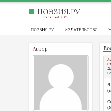
ПОЭЗИЯ.РУ
poezia.ru est. 2001
ПОЭЗИЯ.РУ
ИЗДАТЕЛЬСТВО
Во
А
втор
А
От
Да
Се
Я
(
С
(