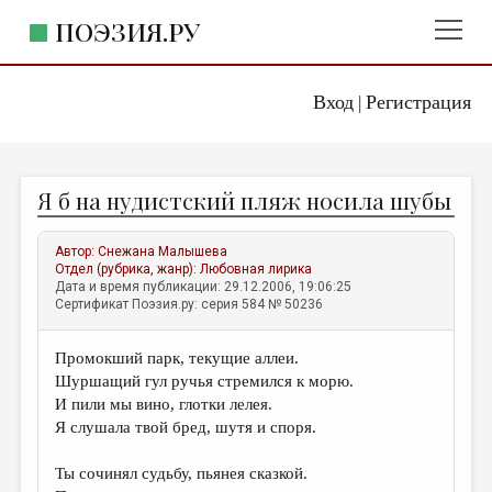
ПОЭЗИЯ.РУ
Вход
Регистрация
ГЛАВНОЕ МЕНЮ
|
ПОЭЗИЯ.РУ
ИЗДАТЕЛЬСТВО
Я б на нудистский пляж носила шубы
ЖАНРЫ
АВТОРЫ
Автор:
Снежана Малышева
Отдел (рубрика, жанр):
Любовная лирика
КОММЕНТАРИИ
Дата и время публикации: 29.12.2006, 19:06:25
Сертификат Поэзия.ру: серия 584 № 50236
ЛИТСАЛОН
Промокший парк, текущие аллеи.
НОВОСТИ
Шуршащий гул ручья стремился к морю.
ПРАВИЛА САЙТА
И пили мы вино, глотки лелея.
Я слушала твой бред, шутя и споря.
ОТДЕЛЫ И РУБРИКИ
Ты сочинял судьбу, пьянея сказкой.
ИЗБРАННОЕ