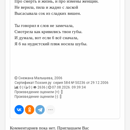
Про смерть и жизнь, и про измены женщин.
Не верила, пила и жадно с лаской
ДАЙДЖЕСТ
Высасывала сок из сладких вишен.
ПРОИЗВЕДЕНИЯ
Ты говорил я слов не замечала,
ПЕРЕВОДЫ
Смотрела как кривились твои губы.
И думала, вот если б всё сначала,
КОНКУРСЫ
Я б на нудистский пляж носила шубы.
ДЕТСКАЯ КОМНАТА
КНИЖНАЯ ПОЛКА
ОБЗОР ЛИТЕРАТУРЫ
Снежана Малышева
, 2006
СТРАНИЦЫ ПАМЯТИ
Сертификат Поэзия.ру: серия 584 № 50236 от 29.12.2006
0 |
0 |
2636 |
07.08.2026. 09:39:34
ОБЪЯВЛЕНИЯ
Произведение оценили (+): []
Произведение оценили (-): []
КОЛОНКА РЕДАКТОРА
РЕДКОЛЛЕГИЯ
ОТ РЕДАКЦИИ
Комментариев пока нет. Приглашаем Вас