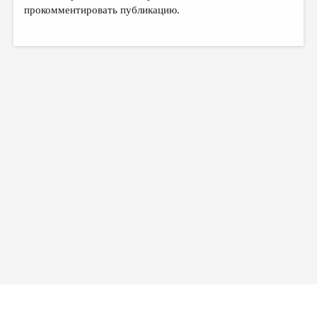
МАЛАЯ ПРОЗА
прокомментировать публикацию.
ЭССЕИСТИКА
ЛИТЕРАТУРОВЕДЕНИЕ
КУЛЬТУРОВЕДЕНИЕ
ПУБЛИЦИСТИКА
РЕЦЕНЗИРОВАНИЕ
ЦИКЛЫ ПУБЛИКАЦИЙ
ТРЕДИАКОВСКИЙ
МЕДИА
ВКОНТАКТЕ