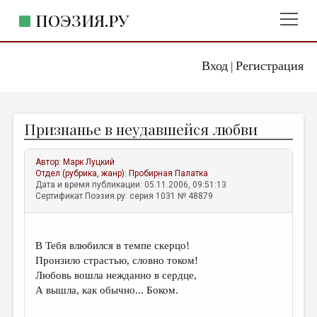
ПОЭЗИЯ.РУ
Вход
Регистрация
ГЛАВНОЕ МЕНЮ
|
ПОЭЗИЯ.РУ
ИЗДАТЕЛЬСТВО
Признанье в неудавшейся любви
ЖАНРЫ
АВТОРЫ
Автор:
Марк Луцкий
Отдел (рубрика, жанр):
Пробирная Палатка
КОММЕНТАРИИ
Дата и время публикации: 05.11.2006, 09:51:13
Сертификат Поэзия.ру: серия 1031 № 48879
ЛИТСАЛОН
НОВОСТИ
В Тебя влюбился в темпе скерцо!
ПРАВИЛА САЙТА
Пронзило страстью, словно током!
Любовь вошла нежданно в сердце,
А вышла, как обычно... Боком.
ОТДЕЛЫ И РУБРИКИ
ИЗБРАННОЕ