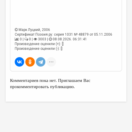
ДАЙДЖЕСТ
ПРОИЗВЕДЕНИЯ
ПЕРЕВОДЫ
Марк Луцкий
, 2006
Сертификат Поэзия.ру: серия 1031 № 48879 от 05.11.2006
КОНКУРСЫ
0 |
0 |
3003 |
08.08.2026. 06:31:41
Произведение оценили (+): []
Произведение оценили (-): []
ДЕТСКАЯ КОМНАТА
КНИЖНАЯ ПОЛКА
ОБЗОР ЛИТЕРАТУРЫ
СТРАНИЦЫ ПАМЯТИ
Комментариев пока нет. Приглашаем Вас
прокомментировать публикацию.
ОБЪЯВЛЕНИЯ
КОЛОНКА РЕДАКТОРА
РЕДКОЛЛЕГИЯ
ОТ РЕДАКЦИИ