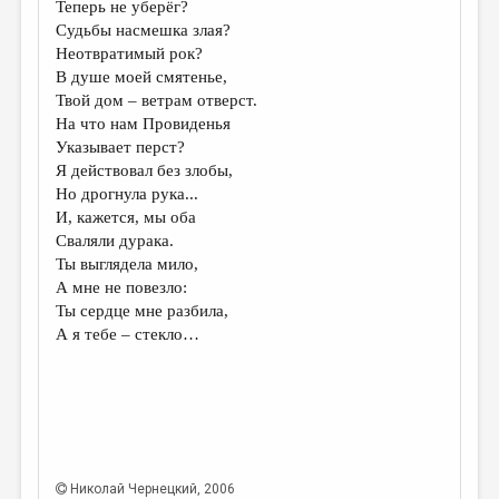
Теперь не уберёг?
Судьбы насмешка злая?
ДАЙДЖЕСТ
Неотвратимый рок?
ПРОИЗВЕДЕНИЯ
В душе моей смятенье,
Твой дом – ветрам отверст.
ПЕРЕВОДЫ
На что нам Провиденья
Указывает перст?
КОНКУРСЫ
Я действовал без злобы,
ДЕТСКАЯ КОМНАТА
Но дрогнула рука...
И, кажется, мы оба
КНИЖНАЯ ПОЛКА
Сваляли дурака.
Ты выглядела мило,
ОБЗОР ЛИТЕРАТУРЫ
А мне не повезло:
СТРАНИЦЫ ПАМЯТИ
Ты сердце мне разбила,
А я тебе – стекло…
ОБЪЯВЛЕНИЯ
КОЛОНКА РЕДАКТОРА
РЕДКОЛЛЕГИЯ
ОТ РЕДАКЦИИ
Николай Чернецкий
, 2006