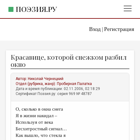
ПОЭЗИЯ.РУ
Вход
Регистрация
ГЛАВНОЕ МЕНЮ
|
ПОЭЗИЯ.РУ
ИЗДАТЕЛЬСТВО
Красавице, которой снежком разбил
ЖАНРЫ
окно
АВТОРЫ
Автор:
Николай Чернецкий
КОММЕНТАРИИ
Отдел (рубрика, жанр):
Пробирная Палатка
Дата и время публикации: 02.11.2006, 02:18:29
ЛИТСАЛОН
Сертификат Поэзия.ру: серия 969 № 48787
НОВОСТИ
О, сколько в окна снега
ПРАВИЛА САЙТА
Я в жизни накидал –
Используя от века
ОТДЕЛЫ И РУБРИКИ
Бесхитростный сигнал…
Как вышло, что стекла я
ИЗБРАННОЕ