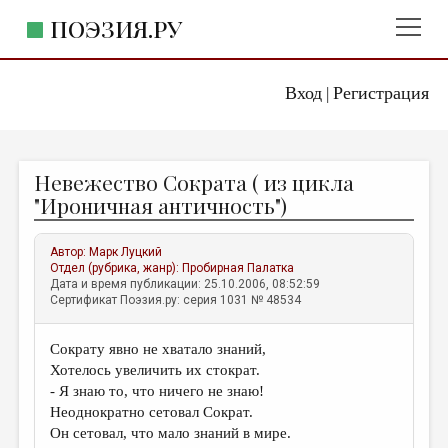
ПОЭЗИЯ.РУ
Вход
Регистрация
ГЛАВНОЕ МЕНЮ
|
ПОЭЗИЯ.РУ
ИЗДАТЕЛЬСТВО
Невежество Сократа ( из цикла
ЖАНРЫ
"Ироничная античность")
АВТОРЫ
Автор:
Марк Луцкий
КОММЕНТАРИИ
Отдел (рубрика, жанр):
Пробирная Палатка
Дата и время публикации: 25.10.2006, 08:52:59
ЛИТСАЛОН
Сертификат Поэзия.ру: серия 1031 № 48534
НОВОСТИ
Сократу явно не хватало знаний,
ПРАВИЛА САЙТА
Хотелось увеличить их стократ.
- Я знаю то, что ничего не знаю!
ОТДЕЛЫ И РУБРИКИ
Неоднократно сетовал Сократ.
Он сетовал, что мало знаний в мире.
ИЗБРАННОЕ