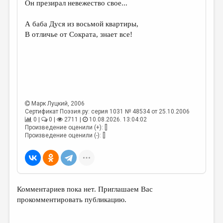
Он презирал невежество свое...
ДАЙДЖЕСТ
А баба Дуся из восьмой квартиры,
ПРОИЗВЕДЕНИЯ
В отличье от Сократа, знает все!
ПЕРЕВОДЫ
КОНКУРСЫ
ДЕТСКАЯ КОМНАТА
КНИЖНАЯ ПОЛКА
Марк Луцкий
, 2006
Сертификат Поэзия.ру: серия 1031 № 48534 от 25.10.2006
ОБЗОР ЛИТЕРАТУРЫ
0 |
0 |
2711 |
10.08.2026. 13:04:02
Произведение оценили (+): []
СТРАНИЦЫ ПАМЯТИ
Произведение оценили (-): []
ОБЪЯВЛЕНИЯ
КОЛОНКА РЕДАКТОРА
Комментариев пока нет. Приглашаем Вас
РЕДКОЛЛЕГИЯ
прокомментировать публикацию.
ОТ РЕДАКЦИИ