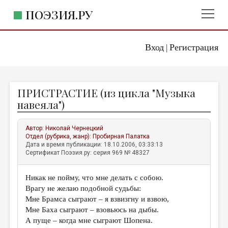
ПОЭЗИЯ.РУ
Вход
Регистрация
ГЛАВНОЕ МЕНЮ
|
ПОЭЗИЯ.РУ
ИЗДАТЕЛЬСТВО
ПРИСТРАСТИЕ (из цикла "Музыка
ЖАНРЫ
навеяла")
АВТОРЫ
Автор:
Николай Чернецкий
КОММЕНТАРИИ
Отдел (рубрика, жанр):
Пробирная Палатка
Дата и время публикации: 18.10.2006, 03:33:13
ЛИТСАЛОН
Сертификат Поэзия.ру: серия 969 № 48327
НОВОСТИ
Никак не пойму, что мне делать с собою.
ПРАВИЛА САЙТА
Врагу не желаю подобной судьбы:
Мне Брамса сыграют – я взвизгну и взвою,
ОТДЕЛЫ И РУБРИКИ
Мне Баха сыграют – взовьюсь на дыбы.
А пуще – когда мне сыграют Шопена.
ИЗБРАННОЕ