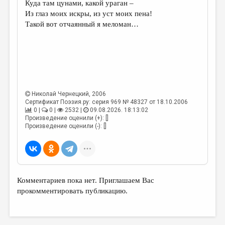
Куда там цунами, какой ураган –
Из глаз моих искры, из уст моих пена!
ДАЙДЖЕСТ
Такой вот отчаянный я меломан…
ПРОИЗВЕДЕНИЯ
ПЕРЕВОДЫ
КОНКУРСЫ
ДЕТСКАЯ КОМНАТА
Николай Чернецкий
, 2006
КНИЖНАЯ ПОЛКА
Сертификат Поэзия.ру: серия 969 № 48327 от 18.10.2006
0 |
0 |
2532 |
09.08.2026. 18:13:02
Произведение оценили (+): []
ОБЗОР ЛИТЕРАТУРЫ
Произведение оценили (-): []
СТРАНИЦЫ ПАМЯТИ
ОБЪЯВЛЕНИЯ
КОЛОНКА РЕДАКТОРА
Комментариев пока нет. Приглашаем Вас
прокомментировать публикацию.
РЕДКОЛЛЕГИЯ
ОТ РЕДАКЦИИ