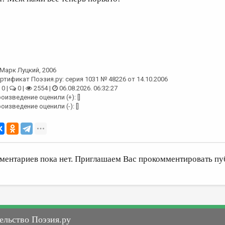
Марк Луцкий
, 2006
ртификат Поэзия.ру: серия 1031 № 48226 от 14.10.2006
0 |
0 |
2554 |
06.08.2026. 06:32:27
оизведение оценили (+): []
оизведение оценили (-): []
ментариев пока нет. Приглашаем Вас прокомментировать пу
ельство Поэзия.ру