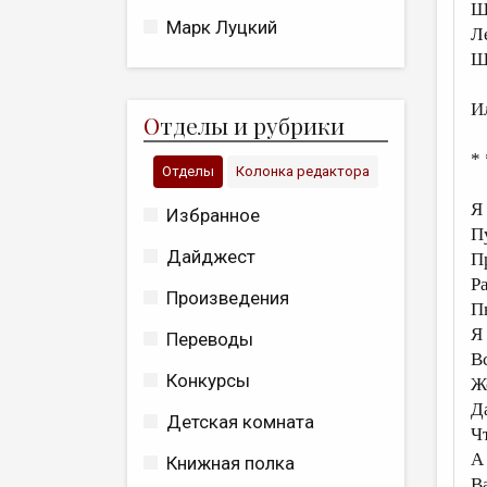
Ш
Марк Луцкий
Л
Ш
И
О
тделы и рубрики
* 
Отделы
Колонка редактора
Я 
Избранное
П
Дайджест
П
Р
Произведения
П
Я
Переводы
В
Конкурсы
Ж
Да
Детская комната
Чт
А
Книжная полка
В