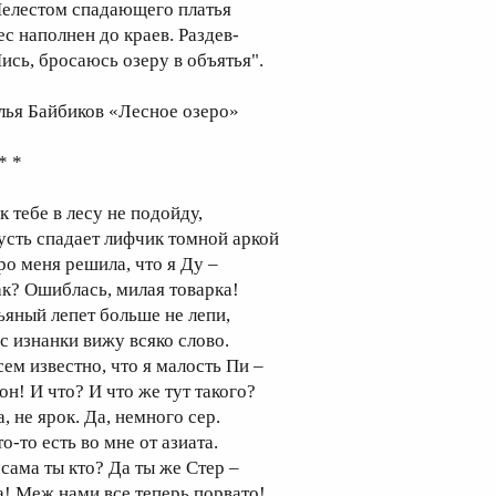
елестом спадающего платья
ес наполнен до краев. Раздев-
ись, бросаюсь озеру в объятья".
лья Байбиков «Лесное озеро»
* *
к тебе в лесу не подойду,
усть спадает лифчик томной аркой
ро меня решила, что я Ду –
ак? Ошиблась, милая товарка!
ьяный лепет больше не лепи,
 с изнанки вижу всяко слово.
сем известно, что я малость Пи –
он! И что? И что же тут такого?
, не ярок. Да, немного сер.
о-то есть во мне от азиата.
 сама ты кто? Да ты же Стер –
а! Меж нами все теперь порвато!