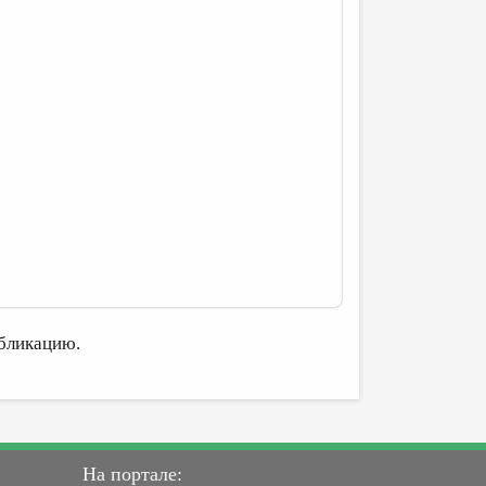
бликацию.
На портале: