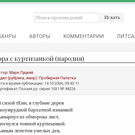
ЖАНРЫ
АВТОРЫ
КОММЕНТАРИИ
ЛИТСА
ора с куртизанкой (пародия)
втор:
Марк Луцкий
дел (рубрика, жанр):
Пробирная Палатка
та и время публикации: 14.10.2006, 09:43:11
ртификат Поэзия.ру: серия 1031 № 48226
В сизой тЕни, в глубине дерев
 изумрудной бархатной изнанкой
ынырнул из обморока лист,
зогнулся томной куртизанкой.
ьяным лепетом умелых дев,