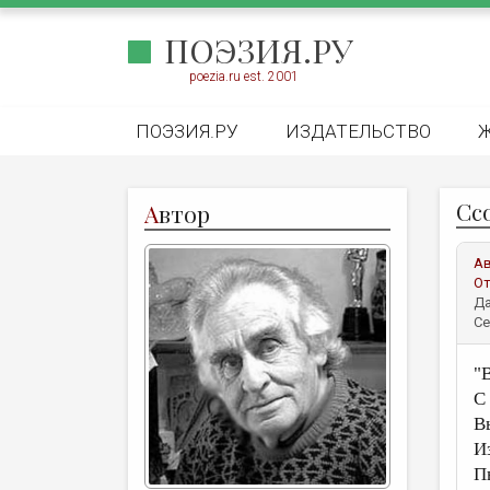
ПОЭЗИЯ.РУ
poezia.ru est. 2001
ПОЭЗИЯ.РУ
ИЗДАТЕЛЬСТВО
Сс
А
втор
А
От
Да
Се
"
С
В
И
П