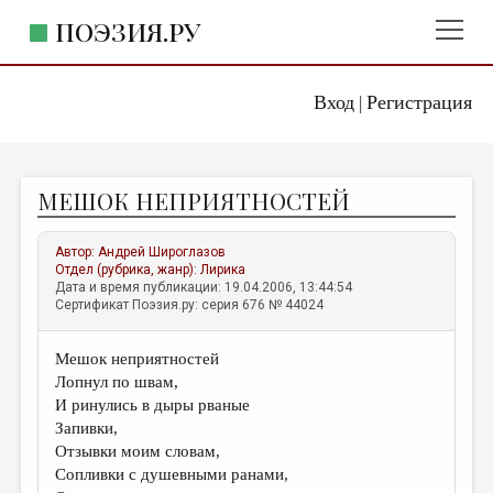
ПОЭЗИЯ.РУ
Вход
Регистрация
ГЛАВНОЕ МЕНЮ
|
ПОЭЗИЯ.РУ
ИЗДАТЕЛЬСТВО
МЕШОК НЕПРИЯТНОСТЕЙ
ЖАНРЫ
АВТОРЫ
Автор:
Андрей Широглазов
Отдел (рубрика, жанр):
Лирика
КОММЕНТАРИИ
Дата и время публикации: 19.04.2006, 13:44:54
Сертификат Поэзия.ру: серия 676 № 44024
ЛИТСАЛОН
Мешок неприятностей
НОВОСТИ
Лопнул по швам,
ПРАВИЛА САЙТА
И ринулись в дыры рваные
Запивки,
Отзывки моим словам,
ОТДЕЛЫ И РУБРИКИ
Сопливки с душевными ранами,
ИЗБРАННОЕ