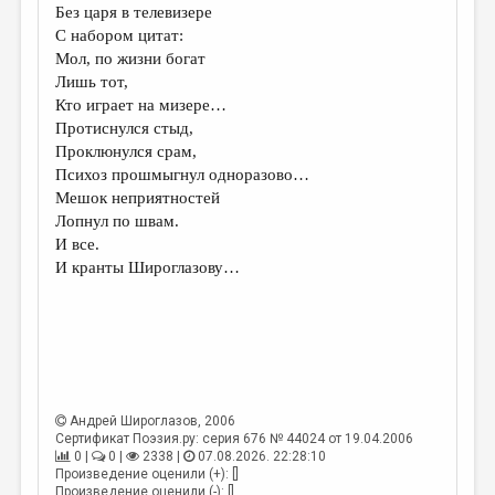
Без царя в телевизере
С набором цитат:
Мол, по жизни богат
Лишь тот,
Кто играет на мизере…
Протиснулся стыд,
Проклюнулся срам,
Психоз прошмыгнул одноразово…
Мешок неприятностей
Лопнул по швам.
И все.
И кранты Широглазову…
Андрей Широглазов
, 2006
Сертификат Поэзия.ру: серия 676 № 44024 от 19.04.2006
0 |
0 |
2338 |
07.08.2026. 22:28:10
Произведение оценили (+): []
Произведение оценили (-): []