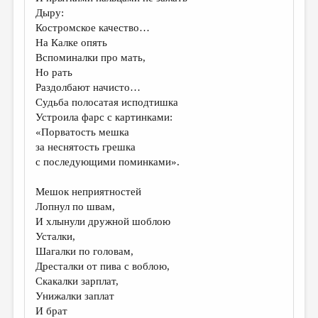
МАЛАЯ ПРОЗА
Дыру:
Костромское качество…
ЭССЕИСТИКА
На Калке опять
ЛИТЕРАТУРОВЕДЕНИЕ
Вспоминалки про мать,
Но рать
КУЛЬТУРОВЕДЕНИЕ
Раздолбают начисто…
Судьба полосатая исподтишка
ПУБЛИЦИСТИКА
Устроила фарс с картинками:
РЕЦЕНЗИРОВАНИЕ
«Порватость мешка
за неснятость грешка
ЦИКЛЫ ПУБЛИКАЦИЙ
с последующими поминками».
ТРЕДИАКОВСКИЙ
Мешок неприятностей
МЕДИА
Лопнул по швам,
И хлынули дружной шоблою
ВКОНТАКТЕ
Усталки,
Шагалки по головам,
Дресталки от пива с воблою,
Скакалки зарплат,
Унижалки заплат
И брат