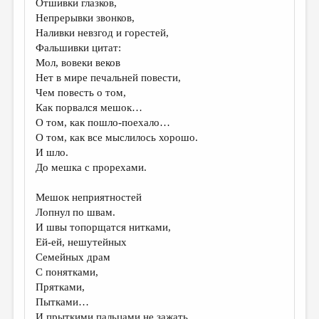
Отшивки глазков,
Непрерывки звонков,
ДАЙДЖЕСТ
Наливки невзгод и горестей,
ПРОИЗВЕДЕНИЯ
Фальшивки цитат:
Мол, вовеки веков
ПЕРЕВОДЫ
Нет в мире печальней повести,
Чем повесть о том,
КОНКУРСЫ
Как порвался мешок…
ДЕТСКАЯ КОМНАТА
О том, как пошло-поехало…
О том, как все мыслилось хорошо.
КНИЖНАЯ ПОЛКА
И шло.
До мешка с прорехами.
ОБЗОР ЛИТЕРАТУРЫ
СТРАНИЦЫ ПАМЯТИ
Мешок неприятностей
Лопнул по швам.
ОБЪЯВЛЕНИЯ
И швы топорщатся нитками,
Ей-ей, нешутейных
КОЛОНКА РЕДАКТОРА
Семейных драм
С понятками,
РЕДКОЛЛЕГИЯ
Прятками,
ОТ РЕДАКЦИИ
Пытками…
И прыткими пальцами не зажать