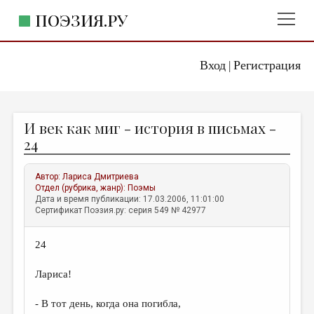
ПОЭЗИЯ.РУ
Вход
Регистрация
ГЛАВНОЕ МЕНЮ
|
ПОЭЗИЯ.РУ
ИЗДАТЕЛЬСТВО
И век как миг - история в письмах -
ЖАНРЫ
24
АВТОРЫ
Автор:
Лариса Дмитриева
КОММЕНТАРИИ
Отдел (рубрика, жанр):
Поэмы
Дата и время публикации: 17.03.2006, 11:01:00
ЛИТСАЛОН
Сертификат Поэзия.ру: серия 549 № 42977
НОВОСТИ
24
ПРАВИЛА САЙТА
Лариса!
ОТДЕЛЫ И РУБРИКИ
- В тот день, когда она погибла,
ИЗБРАННОЕ