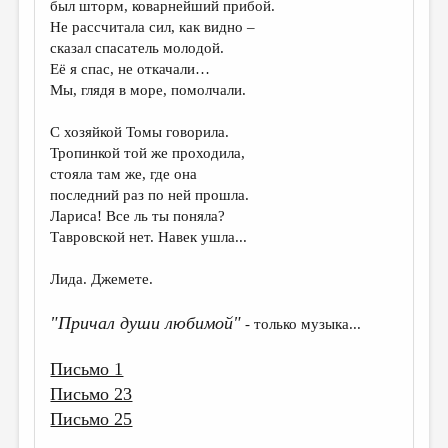
был шторм, коварнейший прибой.
Не рассчитала сил, как видно –
ДАЙДЖЕСТ
сказал спасатель молодой.
ПРОИЗВЕДЕНИЯ
Её я спас, не откачали…
Мы, глядя в море, помолчали.
ПЕРЕВОДЫ
С хозяйкой Томы говорила.
КОНКУРСЫ
Тропинкой той же проходила,
ДЕТСКАЯ КОМНАТА
стояла там же, где она
последний раз по ней прошла.
КНИЖНАЯ ПОЛКА
Лариса! Все ль ты поняла?
Тавровской нет. Навек ушла...
ОБЗОР ЛИТЕРАТУРЫ
СТРАНИЦЫ ПАМЯТИ
Лида. Джемете.
ОБЪЯВЛЕНИЯ
"Причал души любимой"
- только музыка...
КОЛОНКА РЕДАКТОРА
Письмо 1
РЕДКОЛЛЕГИЯ
Письмо 23
Письмо 25
ОТ РЕДАКЦИИ