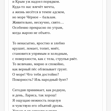
и Крым уж надоел порядком.
Куда-то нас влечёт мечта,
ДАЙДЖЕСТ
а жизнь несётся в темпе адском,
ПРОИЗВЕДЕНИЯ
но море Чёрное – бальзам.
Живительно, нескучно, свято…
ПЕРЕВОДЫ
Особенно прекрасно по утрам,
когда жарою не объято.
КОНКУРСЫ
ДЕТСКАЯ КОМНАТА
То ненасытно, яростно и злобно
крушит, ломает, топит, мнёт,
КНИЖНАЯ ПОЛКА
становится упрямым и холодным,
с поверхности, как с тела, струпья рвёт.
ОБЗОР ЛИТЕРАТУРЫ
То величаво, мирно и спокойно,
СТРАНИЦЫ ПАМЯТИ
как верный пёс облизывает грунт.
О море! Что тебя достойно?
ОБЪЯВЛЕНИЯ
Покорность? Иль народный бунт?
КОЛОНКА РЕДАКТОРА
Сегодня принимает, как родную,
РЕДКОЛЛЕГИЯ
и день, Лариса, так хорош!
Я ощущаю нежность поцелуя
ОТ РЕДАКЦИИ
и чувствую его объятий дрожь.
Устала я от серости и мути,