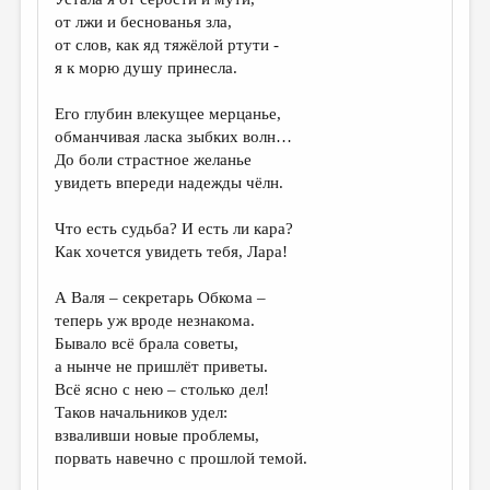
МАЛАЯ ПРОЗА
от лжи и беснованья зла,
ЭССЕИСТИКА
от слов, как яд тяжёлой ртути -
я к морю душу принесла.
ЛИТЕРАТУРОВЕДЕНИЕ
Его глубин влекущее мерцанье,
КУЛЬТУРОВЕДЕНИЕ
обманчивая ласка зыбких волн…
ПУБЛИЦИСТИКА
До боли страстное желанье
увидеть впереди надежды чёлн.
РЕЦЕНЗИРОВАНИЕ
Что есть судьба? И есть ли кара?
ЦИКЛЫ ПУБЛИКАЦИЙ
Как хочется увидеть тебя, Лара!
ТРЕДИАКОВСКИЙ
А Валя – секретарь Обкома –
МЕДИА
теперь уж вроде незнакома.
Бывало всё брала советы,
ВКОНТАКТЕ
а нынче не пришлёт приветы.
Всё ясно с нею – столько дел!
Таков начальников удел:
взваливши новые проблемы,
порвать навечно с прошлой темой.