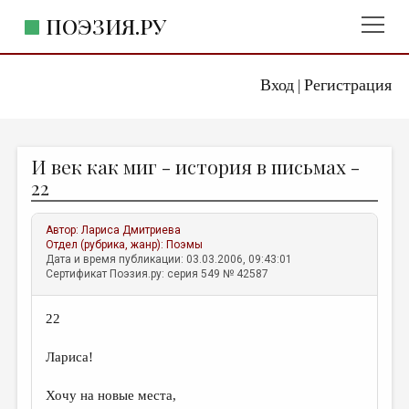
ПОЭЗИЯ.РУ
Вход
Регистрация
ГЛАВНОЕ МЕНЮ
|
ПОЭЗИЯ.РУ
ИЗДАТЕЛЬСТВО
И век как миг - история в письмах -
ЖАНРЫ
22
АВТОРЫ
Автор:
Лариса Дмитриева
КОММЕНТАРИИ
Отдел (рубрика, жанр):
Поэмы
Дата и время публикации: 03.03.2006, 09:43:01
ЛИТСАЛОН
Сертификат Поэзия.ру: серия 549 № 42587
НОВОСТИ
22
ПРАВИЛА САЙТА
Лариса!
ОТДЕЛЫ И РУБРИКИ
Хочу на новые места,
ИЗБРАННОЕ