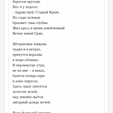
берегом крутым.
Вот я у порога:
ДАЙДЖЕСТ
- Здравствуй, Старый Крым.
ПРОИЗВЕДЕНИЯ
На сады зеленые
брызжет синь глубин.
ПЕРЕВОДЫ
Жил здесь в жизнь влюбленный
Вечно юный Грин.
КОНКУРСЫ
ДЕТСКАЯ КОМНАТА
Штормовые шквалы
чудятся в ветрах,
КНИЖНАЯ ПОЛКА
прячутся кораллы
в море-облаках.
ОБЗОР ЛИТЕРАТУРЫ
В перламутре утра,
СТРАНИЦЫ ПАМЯТИ
не на миг – в веках,
бьются птицы-зори
ОБЪЯВЛЕНИЯ
в алых парусах.
Здесь закат плетётся
КОЛОНКА РЕДАКТОРА
золотом лучей,
РЕДКОЛЛЕГИЯ
над землёю льётся
звёздный дождь ночей.
ОТ РЕДАКЦИИ
Всех фантазий сгусток,