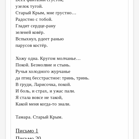
МАЛАЯ ПРОЗА
узелок тугой.
ЭССЕИСТИКА
Старый Крым, мне грустно…
Радостно с тобой.
ЛИТЕРАТУРОВЕДЕНИЕ
Гладит сердце-рану
зеленей ковёр.
КУЛЬТУРОВЕДЕНИЕ
Вспыхнул, рдеет ранью
ПУБЛИЦИСТИКА
парусов костёр.
РЕЦЕНЗИРОВАНИЕ
Хожу одна. Кругом молчанье…
Покой. Безмолвие и стынь.
ЦИКЛЫ ПУБЛИКАЦИЙ
Ручья холодного журчанье
ТРЕДИАКОВСКИЙ
да птиц бесстрастное: тринь, тринь.
В груди, Ларисочка, покой.
МЕДИА
И боль, и страх, и ужас пали.
Я стала вовсе не такой,
ВКОНТАКТЕ
Какой меня когда-то знали.
Тамара. Старый Крым.
Письмо 1
Письмо 20