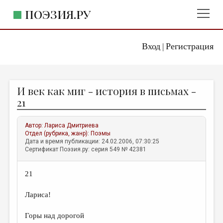
ПОЭЗИЯ.РУ
Вход
Регистрация
ГЛАВНОЕ МЕНЮ
|
ПОЭЗИЯ.РУ
ИЗДАТЕЛЬСТВО
И век как миг - история в письмах -
ЖАНРЫ
21
АВТОРЫ
Автор:
Лариса Дмитриева
КОММЕНТАРИИ
Отдел (рубрика, жанр):
Поэмы
Дата и время публикации: 24.02.2006, 07:30:25
ЛИТСАЛОН
Сертификат Поэзия.ру: серия 549 № 42381
НОВОСТИ
21
ПРАВИЛА САЙТА
Лариса!
ОТДЕЛЫ И РУБРИКИ
Горы над дорогой
ИЗБРАННОЕ