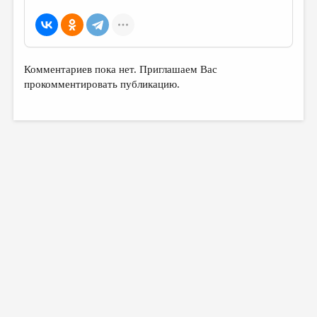
МАЛАЯ ПРОЗА
ЭССЕИСТИКА
ЛИТЕРАТУРОВЕДЕНИЕ
Комментариев пока нет. Приглашаем Вас
КУЛЬТУРОВЕДЕНИЕ
прокомментировать публикацию.
ПУБЛИЦИСТИКА
РЕЦЕНЗИРОВАНИЕ
ЦИКЛЫ ПУБЛИКАЦИЙ
ТРЕДИАКОВСКИЙ
МЕДИА
ВКОНТАКТЕ