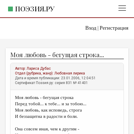
ПОЭЗИЯ.РУ
Вход
Регистрация
ГЛАВНОЕ МЕНЮ
|
ПОЭЗИЯ.РУ
ИЗДАТЕЛЬСТВО
Моя любовь - бегущая строка...
ЖАНРЫ
АВТОРЫ
Автор:
Лариса Дубас
Отдел (рубрика, жанр):
Любовная лирика
КОММЕНТАРИИ
Дата и время публикации: 23.01.2006, 12:04:51
Сертификат Поэзия.ру: серия 831 № 41401
ЛИТСАЛОН
Моя любовь - бегущая строка
НОВОСТИ
Перед тобой... к тебе... и за тобою...
ПРАВИЛА САЙТА
Моя любовь, как исповедь, строга
И беззащитна в радости и боли.
ОТДЕЛЫ И РУБРИКИ
Она совсем иная, чем к другим -
ИЗБРАННОЕ