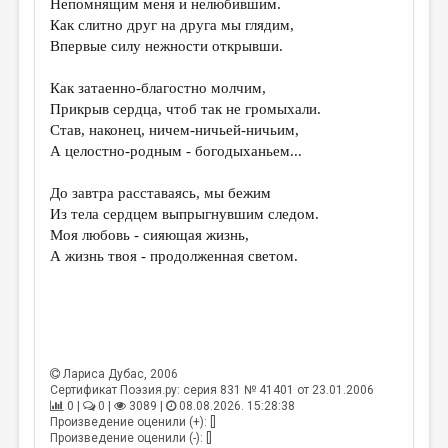
Непомнящим меня и нелюбившим.
Как слитно друг на друга мы глядим,
ДАЙДЖЕСТ
Впервые силу нежности открывши.
ПРОИЗВЕДЕНИЯ
Как затаенно-благостно молчим,
ПЕРЕВОДЫ
Прикрыв сердца, чтоб так не громыхали.
Став, наконец, ничем-ничьей-ничьим,
КОНКУРСЫ
А целостно-родным - богодыханьем...
ДЕТСКАЯ КОМНАТА
До завтра расставаясь, мы бежим
КНИЖНАЯ ПОЛКА
Из тела сердцем выпрыгнувшим следом.
Моя любовь - сияющая жизнь,
ОБЗОР ЛИТЕРАТУРЫ
А жизнь твоя - продолженная светом.
СТРАНИЦЫ ПАМЯТИ
ОБЪЯВЛЕНИЯ
КОЛОНКА РЕДАКТОРА
Лариса Дубас
, 2006
РЕДКОЛЛЕГИЯ
Сертификат Поэзия.ру: серия 831 № 41401 от 23.01.2006
0 |
0 |
3089 |
08.08.2026. 15:28:38
ОТ РЕДАКЦИИ
Произведение оценили (+): []
Произведение оценили (-): []