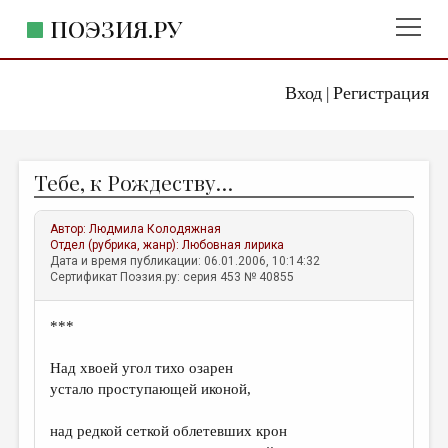
ПОЭЗИЯ.РУ
Вход
Регистрация
ГЛАВНОЕ МЕНЮ
|
ПОЭЗИЯ.РУ
ИЗДАТЕЛЬСТВО
Тебе, к Рождеству…
ЖАНРЫ
АВТОРЫ
Автор:
Людмила Колодяжная
Отдел (рубрика, жанр):
Любовная лирика
КОММЕНТАРИИ
Дата и время публикации: 06.01.2006, 10:14:32
Сертификат Поэзия.ру: серия 453 № 40855
ЛИТСАЛОН
***
НОВОСТИ
ПРАВИЛА САЙТА
Над хвоей угол тихо озарен
устало проступающей иконой,
ОТДЕЛЫ И РУБРИКИ
над редкой сеткой облетевших крон
ИЗБРАННОЕ