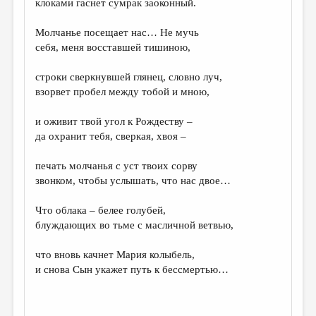
клоками гаснет сумрак заоконный.
ДАЙДЖЕСТ
Молчанье посещает нас… Не мучь
ПРОИЗВЕДЕНИЯ
себя, меня восставшей тишиною,
ПЕРЕВОДЫ
строки сверкнувшей глянец, словно луч,
взорвет пробел между тобой и мною,
КОНКУРСЫ
ДЕТСКАЯ КОМНАТА
и оживит твой угол к Рождеству –
да охранит тебя, сверкая, хвоя –
КНИЖНАЯ ПОЛКА
печать молчанья с уст твоих сорву
ОБЗОР ЛИТЕРАТУРЫ
звонком, чтобы услышать, что нас двое…
СТРАНИЦЫ ПАМЯТИ
Что облака – белее голубей,
ОБЪЯВЛЕНИЯ
блуждающих во тьме с масличной ветвью,
КОЛОНКА РЕДАКТОРА
что вновь качнет Мария колыбель,
и снова Сын укажет путь к бессмертью…
РЕДКОЛЛЕГИЯ
ОТ РЕДАКЦИИ