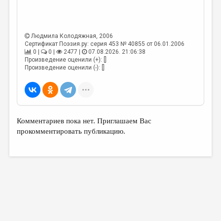
МАЛАЯ ПРОЗА
ЭССЕИСТИКА
Людмила Колодяжная
, 2006
ЛИТЕРАТУРОВЕДЕНИЕ
Сертификат Поэзия.ру: серия 453 № 40855 от 06.01.2006
0 |
0 |
2477 |
07.08.2026. 21:06:38
КУЛЬТУРОВЕДЕНИЕ
Произведение оценили (+): []
Произведение оценили (-): []
ПУБЛИЦИСТИКА
РЕЦЕНЗИРОВАНИЕ
ЦИКЛЫ ПУБЛИКАЦИЙ
Комментариев пока нет. Приглашаем Вас
ТРЕДИАКОВСКИЙ
прокомментировать публикацию.
МЕДИА
ВКОНТАКТЕ