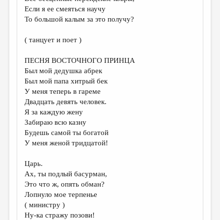
Если я ее смеяться научу
То большой калым за это получу?
( танцует и поет )
ПЕСНЯ ВОСТОЧНОГО ПРИНЦА
Был мой дедушка абрек
Был мой папа хитрый бек
У меня теперь в гареме
Двадцать девять человек.
Я за каждую жену
Забираю всю казну
Будешь самой ты богатой
У меня женой тридцатой!
Царь.
Ах, ты подлый басурман,
Это что ж, опять обман?
Лопнуло мое терпенье
( министру )
Ну-ка стражу позови!