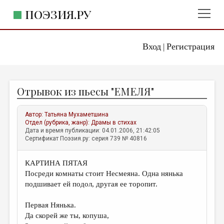
ПОЭЗИЯ.РУ
Вход
Регистрация
ГЛАВНОЕ МЕНЮ
|
ПОЭЗИЯ.РУ
ИЗДАТЕЛЬСТВО
Отрывок из пьесы "ЕМЕЛЯ"
ЖАНРЫ
АВТОРЫ
Автор:
Татьяна Мухаметшина
Отдел (рубрика, жанр):
Драмы в стихах
КОММЕНТАРИИ
Дата и время публикации: 04.01.2006, 21:42:05
Сертификат Поэзия.ру: серия 739 № 40816
ЛИТСАЛОН
КАРТИНА ПЯТАЯ
НОВОСТИ
Посреди комнаты стоит Несмеяна. Одна нянька
ПРАВИЛА САЙТА
подшивает ей подол, другая ее торопит.
Первая Нянька.
ОТДЕЛЫ И РУБРИКИ
Да скорей же ты, копуша,
ИЗБРАННОЕ