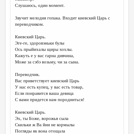
МАЛАЯ ПРОЗА
Слушаюсь, один момент.
ЭССЕИСТИКА
Звучит мелодия гопака. Входит киевский Царь с
ЛИТЕРАТУРОВЕДЕНИЕ
переводчиком.
КУЛЬТУРОВЕДЕНИЕ
Киевский Царь.
Эге-ге, здоровэньки булы
ПУБЛИЦИСТИКА
Ось прыйихалы щиры хохлы.
РЕЦЕНЗИРОВАНИЕ
Кажуть е у вас гарна дивчина,
Може за сэбэ возьму, чи за сына.
ЦИКЛЫ ПУБЛИКАЦИЙ
Переводчик.
ТРЕДИАКОВСКИЙ
Вас приветствует киевский Царь
МЕДИА
У нас есть купец, у вас есть товар,
Если понравится ваша девица
ВКОНТАКТЕ
С вами придется нам породниться!
Киевский Царь.
Эх, ты Боже, ворожья сыла
Скильки ж Ва йии не кормылы
Погляды як вона отощала