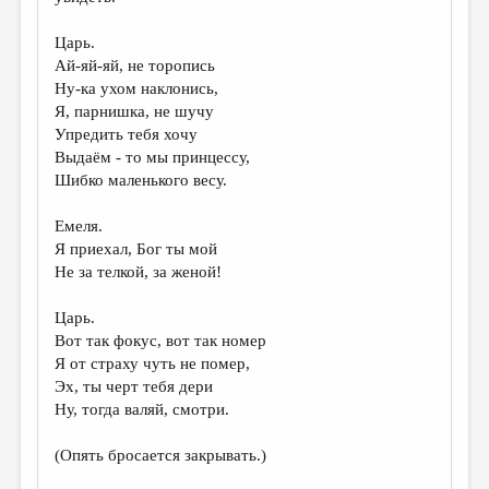
Царь.
Ай-яй-яй, не торопись
Ну-ка ухом наклонись,
Я, парнишка, не шучу
Упредить тебя хочу
Выдаём - то мы принцессу,
Шибко маленького весу.
Емеля.
Я приехал, Бог ты мой
Не за телкой, за женой!
Царь.
Вот так фокус, вот так номер
Я от страху чуть не помер,
Эх, ты черт тебя дери
Ну, тогда валяй, смотри.
(Опять бросается закрывать.)