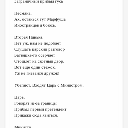
Заграничный прибыл гусь
ДАЙДЖЕСТ
Несмяна.
ПРОИЗВЕДЕНИЯ
Ах, останься тут Марфуша
Иностранцев я боюсь.
ПЕРЕВОДЫ
Вторая Нянька.
КОНКУРСЫ
Нет уж, нам не подобает
ДЕТСКАЯ КОМНАТА
Слушать царский разговор
Батюшка-то осерчает
КНИЖНАЯ ПОЛКА
Отошлет на скотный двор.
Вот еще один стежок,
ОБЗОР ЛИТЕРАТУРЫ
Уж не гневайся дружок!
СТРАНИЦЫ ПАМЯТИ
Убегают. Входят Царь с Министром.
ОБЪЯВЛЕНИЯ
Царь.
КОЛОНКА РЕДАКТОРА
Говорят из-за границы
Прибыл первый претендент
РЕДКОЛЛЕГИЯ
Прикажи сюда явиться.
ОТ РЕДАКЦИИ
Министр.