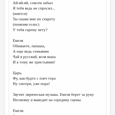
Ай-яй-яй, совсем забыл
Я тебя ведь не спросил...
(мнется)
Ты скажи мне по секрету
(понизив голос)
У тебя гарему нету?
Емеля
Обижаете, папаша,
А еще ведь семьянин
Чай я русский, воля ваша
И к тому же христьянин!
Царь.
Фу, как-будто с плеч гора
Ну смотри, уже пора!
Звучит лирическая музыка. Емеля берет за руку
Несмеяну и выводит на середину сцены.
Емеля.