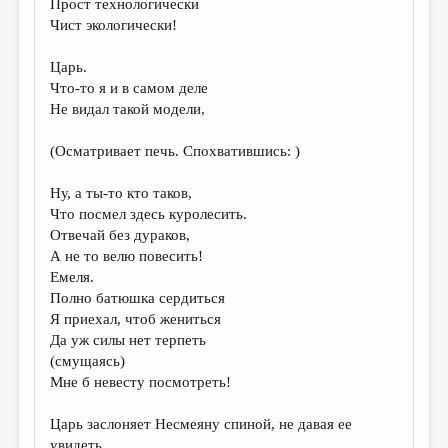
Прост технологически
Чист экологически!
Царь.
Что-то я и в самом деле
Не видал такой модели,
(Осматривает печь. Спохватившись: )
Ну, а ты-то кто таков,
Что посмел здесь куролесить.
Отвечай без дураков,
А не то велю повесить!
Емеля.
Полно батюшка сердиться
Я приехал, чтоб жениться
Да уж силы нет терпеть
(смущаясь)
Мне б невесту посмотреть!
Царь заслоняет Несмеяну спиной, не давая ее
увидеть.