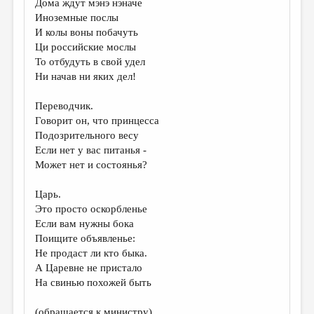
Дома ждут мэнэ нэначе
Иноземные послы
И колы воны побачуть
Ци российские мослы
То отбудуть в свой удел
Ни начав ни яких дел!
Переводчик.
Говорит он, что принцесса
Подозрительного весу
Если нет у вас питанья -
Может нет и состоянья?
Царь.
Это просто оскорбленье
Если вам нужны бока
Поищите объявленье:
Не продаст ли кто быка.
А Царевне не пристало
На свинью похожей быть
(обращается к министру)