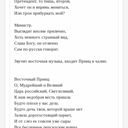
Претендент, то бишь, второй,
Хочет он и впрямь жениться,
Или трон прибуркать мой?
Министр.
Выглядит вполне прилично,
Хоть немного странный вид,
Слава Богу, он отлично
Сам по-русски говорит.
Звучит восточная музыка, входит Принц в чалме.
Восточный Принц:
О, Мудрейший и Великий
Царь российский, Светлоликий,
К нам недобрая весть пришла
Будто плохи у вас дела.
Будто дочь твоя, которой краше нет
Залила дорогостоящий паркет,
И от слез ее совсем уже сыры
Все бесценные персидские ковры,