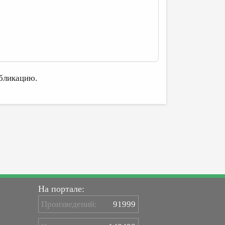
бликацию.
На портале:
Произведений:
91999