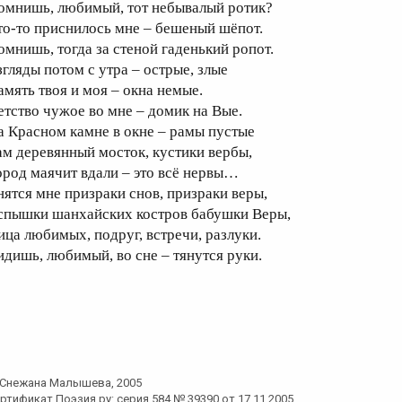
омнишь, любимый, тот небывалый ротик?
то-то приснилось мне – бешеный шёпот.
омнишь, тогда за стеной гаденький ропот.
згляды потом с утра – острые, злые
амять твоя и моя – окна немые.
етство чужое во мне – домик на Вые.
а Красном камне в окне – рамы пустые
ам деревянный мосток, кустики вербы,
ород маячит вдали – это всё нервы…
нятся мне призраки снов, призраки веры,
спышки шанхайских костров бабушки Веры,
ица любимых, подруг, встречи, разлуки.
идишь, любимый, во сне – тянутся руки.
Снежана Малышева
, 2005
ртификат Поэзия.ру: серия 584 № 39390 от 17.11.2005