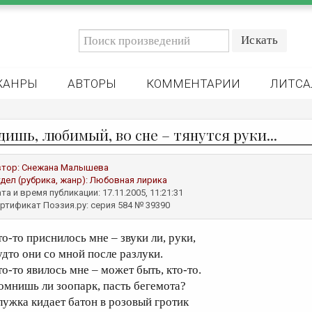
ЖАНРЫ
АВТОРЫ
КОММЕНТАРИИ
ЛИТСА
дишь, любимый, во сне – тянутся руки...
втор:
Снежана Малышева
дел (рубрика, жанр):
Любовная лирика
та и время публикации: 17.11.2005, 11:21:31
ртификат Поэзия.ру: серия 584 № 39390
то-то приснилось мне – звуки ли, руки,
удто они со мной после разлуки.
то-то явилось мне – может быть, кто-то.
омнишь ли зоопарк, пасть бегемота?
лужка кидает батон в розовый гротик