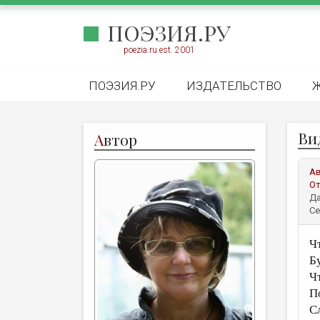
ПОЭЗИЯ.РУ
poezia.ru est. 2001
ПОЭЗИЯ.РУ
ИЗДАТЕЛЬСТВО
Ви
А
втор
А
От
Да
Се
Ч
Б
Ч
П
С