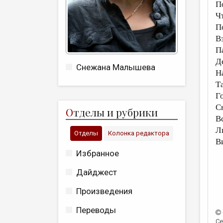
П
Ч
П
В
П
Д
Снежана Малышева
Н
Т
Г
С
О
тделы и рубрики
В
Л
Отделы
Колонка редактора
В
Избранное
Дайджест
Произведения
Переводы
Се