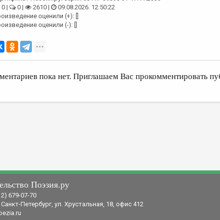
0 |
0 |
2610 |
09.08.2026. 12:50:22
оизведение оценили (+): []
оизведение оценили (-): []
ментариев пока нет. Приглашаем Вас прокомментировать пу
ельство Поэзия.ру
12) 679-07-70
 Санкт-Петербург, ул. Хрустальная, 18, офис 412
ezia.ru