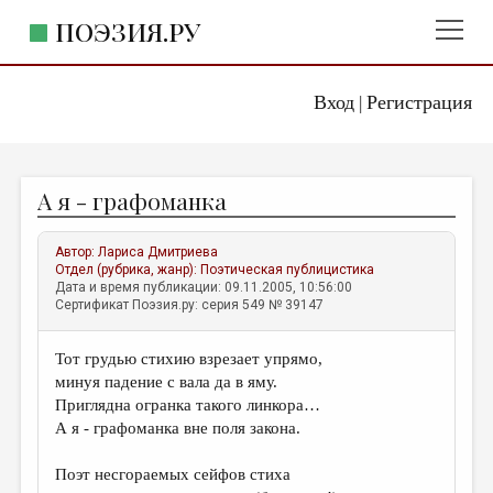
ПОЭЗИЯ.РУ
Вход
Регистрация
ГЛАВНОЕ МЕНЮ
|
ПОЭЗИЯ.РУ
ИЗДАТЕЛЬСТВО
А я - графоманка
ЖАНРЫ
АВТОРЫ
Автор:
Лариса Дмитриева
Отдел (рубрика, жанр):
Поэтическая публицистика
КОММЕНТАРИИ
Дата и время публикации: 09.11.2005, 10:56:00
Сертификат Поэзия.ру: серия 549 № 39147
ЛИТСАЛОН
Тот грудью стихию взрезает упрямо,
НОВОСТИ
минуя падение с вала да в яму.
ПРАВИЛА САЙТА
Приглядна огранка такого линкора…
А я - графоманка вне поля закона.
ОТДЕЛЫ И РУБРИКИ
Поэт несгораемых сейфов стиха
ИЗБРАННОЕ