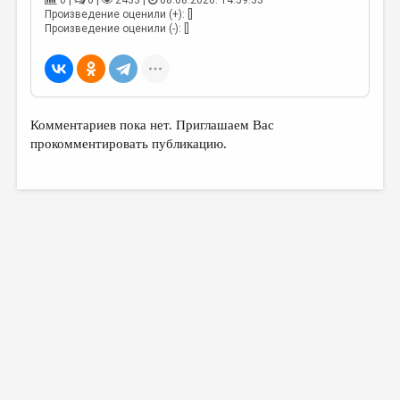
0 |
0 |
2433 |
08.08.2026. 14:59:33
МАЛАЯ ПРОЗА
Произведение оценили (+): []
Произведение оценили (-): []
ЭССЕИСТИКА
ЛИТЕРАТУРОВЕДЕНИЕ
КУЛЬТУРОВЕДЕНИЕ
Комментариев пока нет. Приглашаем Вас
ПУБЛИЦИСТИКА
прокомментировать публикацию.
РЕЦЕНЗИРОВАНИЕ
ЦИКЛЫ ПУБЛИКАЦИЙ
ТРЕДИАКОВСКИЙ
МЕДИА
ВКОНТАКТЕ