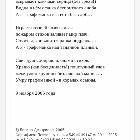
вскрывает ключами сердца (без греха!)
Видна в нём осанка беспонтного сноба.
ДАЙДЖЕСТ
А я - графоманка из теста без сдобы.
ПРОИЗВЕДЕНИЯ
Играет поэзией славы силач -
ПЕРЕВОДЫ
пожаром стихов заливает мир плач.
Сочится, кровянится ранка подранка…
КОНКУРСЫ
А я - графоманка над заданной планкой.
ДЕТСКАЯ КОМНАТА
Свет душ собираю плодами стихов.
КНИЖНАЯ ПОЛКА
Храню (как бесценность!) поштучный улов
жемчужин крупицы безливневой манны…
ОБЗОР ЛИТЕРАТУРЫ
Умру графоманкой - в хоралах осанны.
СТРАНИЦЫ ПАМЯТИ
9 ноября 2005 года
ОБЪЯВЛЕНИЯ
КОЛОНКА РЕДАКТОРА
РЕДКОЛЛЕГИЯ
Лариса Дмитриева
, 2005
ОТ РЕДАКЦИИ
Сертификат Поэзия.ру: серия 549 № 39147 от 09.11.2005