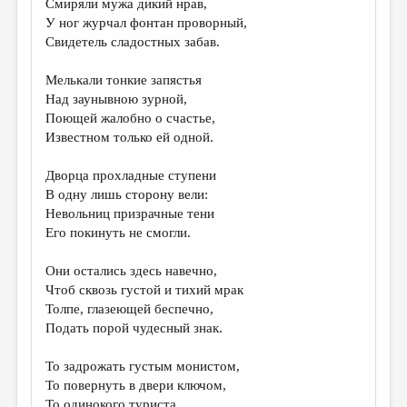
Смиряли мужа дикий нрав,
У ног журчал фонтан проворный,
ДАЙДЖЕСТ
Свидетель сладостных забав.
ПРОИЗВЕДЕНИЯ
Мелькали тонкие запястья
ПЕРЕВОДЫ
Над заунывною зурной,
Поющей жалобно о счастье,
КОНКУРСЫ
Известном только ей одной.
ДЕТСКАЯ КОМНАТА
Дворца прохладные ступени
КНИЖНАЯ ПОЛКА
В одну лишь сторону вели:
Невольниц призрачные тени
ОБЗОР ЛИТЕРАТУРЫ
Его покинуть не смогли.
СТРАНИЦЫ ПАМЯТИ
Они остались здесь навечно,
ОБЪЯВЛЕНИЯ
Чтоб сквозь густой и тихий мрак
Толпе, глазеющей беспечно,
КОЛОНКА РЕДАКТОРА
Подать порой чудесный знак.
РЕДКОЛЛЕГИЯ
То задрожать густым монистом,
ОТ РЕДАКЦИИ
То повернуть в двери ключом,
То одинокого туриста