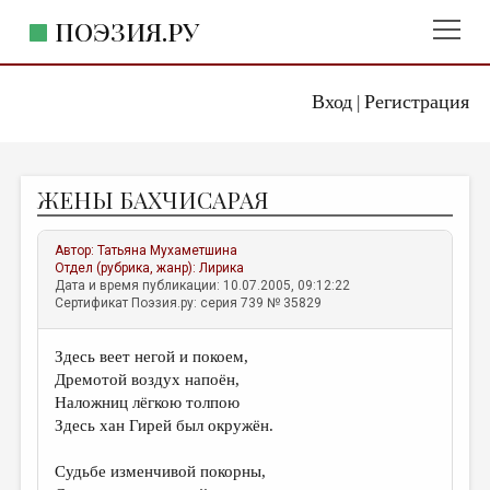
ПОЭЗИЯ.РУ
Вход
Регистрация
ГЛАВНОЕ МЕНЮ
|
ПОЭЗИЯ.РУ
ИЗДАТЕЛЬСТВО
ЖЕНЫ БАХЧИСАРАЯ
ЖАНРЫ
АВТОРЫ
Автор:
Татьяна Мухаметшина
Отдел (рубрика, жанр):
Лирика
КОММЕНТАРИИ
Дата и время публикации: 10.07.2005, 09:12:22
Сертификат Поэзия.ру: серия 739 № 35829
ЛИТСАЛОН
Здесь веет негой и покоем,
НОВОСТИ
Дремотой воздух напоён,
ПРАВИЛА САЙТА
Наложниц лёгкою толпою
Здесь хан Гирей был окружён.
ОТДЕЛЫ И РУБРИКИ
Судьбе изменчивой покорны,
ИЗБРАННОЕ