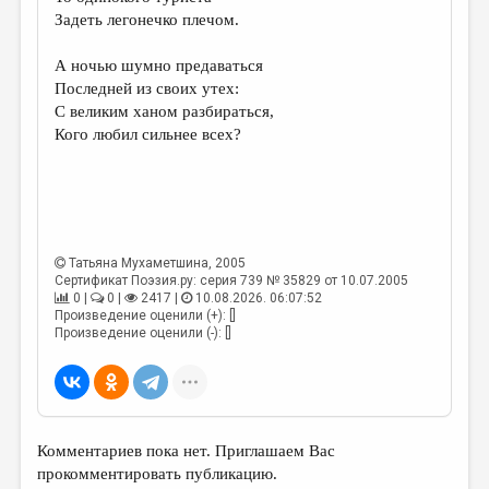
МАЛАЯ ПРОЗА
Задеть легонечко плечом.
ЭССЕИСТИКА
А ночью шумно предаваться
ЛИТЕРАТУРОВЕДЕНИЕ
Последней из своих утех:
С великим ханом разбираться,
КУЛЬТУРОВЕДЕНИЕ
Кого любил сильнее всех?
ПУБЛИЦИСТИКА
РЕЦЕНЗИРОВАНИЕ
ЦИКЛЫ ПУБЛИКАЦИЙ
Татьяна Мухаметшина
, 2005
ТРЕДИАКОВСКИЙ
Сертификат Поэзия.ру: серия 739 № 35829 от 10.07.2005
0 |
0 |
2417 |
10.08.2026. 06:07:52
МЕДИА
Произведение оценили (+): []
Произведение оценили (-): []
ВКОНТАКТЕ
Комментариев пока нет. Приглашаем Вас
прокомментировать публикацию.