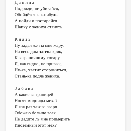
Д а н и л а
Подожди, не убивайся,
Обойдётся как-нибудь.
А пойди и постарайся
Шапку с жениха стянуть.
К н я з ь
Ну задал же ты мне жару,
На весь дом затеял крик,
К заграничному товару
Я, как видно, не привык,
Ну-ка, хватит сторониться,
Стань-ка подле жениха.
З а б а в а
А какие за границей
Носят модницы меха?
Я как раз такого зверя
Обожаю больше всех.
Не дадите ль мне примерить
Иноземный этот мех?