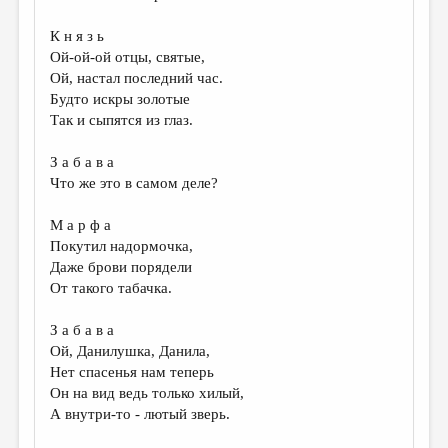
К н я з ь
Ой-ой-ой отцы, святые,
Ой, настал последний час.
Будто искры золотые
Так и сыпятся из глаз.
З а б а в а
Что же это в самом деле?
М а р ф а
Покутил надормочка,
Даже брови порядели
От такого табачка.
З а б а в а
Ой, Данилушка, Данила,
Нет спасенья нам теперь
Он на вид ведь только хилый,
А внутри-то - лютый зверь.