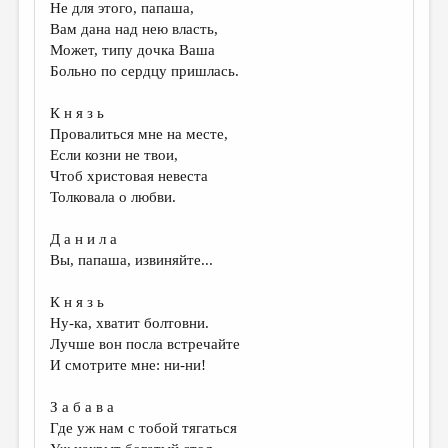
Не для этого, папаша,
Вам дана над нею власть,
Может, типу дочка Ваша
Больно по сердцу пришлась.
К н я з ь
Провалиться мне на месте,
Если козни не твои,
Чтоб христовая невеста
Толковала о любви.
Д а н и л а
Вы, папаша, извиняйте...
К н я з ь
Ну-ка, хватит болтовни.
Лучше вон посла встречайте
И смотрите мне: ни-ни!
З а б а в а
Где уж нам с тобой тягаться