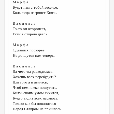
М а р ф а
ДАЙДЖЕСТ
Будет нам с тобой веселье,
Коль сюда нагрянет Князь.
ПРОИЗВЕДЕНИЯ
В а с и л и с а
ПЕРЕВОДЫ
То-то он оторопеет,
КОНКУРСЫ
Если я открою дверь.
ДЕТСКАЯ КОМНАТА
М а р ф а
Одевайся поскорее,
КНИЖНАЯ ПОЛКА
Не до шуток нам теперь.
ОБЗОР ЛИТЕРАТУРЫ
В а с и л и с а
СТРАНИЦЫ ПАМЯТИ
Да чего ты расходилась,
Хочешь всех перебудить?
ОБЪЯВЛЕНИЯ
Для того я и явилась,
Чтоб немножко пошутить.
КОЛОНКА РЕДАКТОРА
Князь своим умом кичится,
РЕДКОЛЛЕГИЯ
Будто видит всех насквозь,
Только как бы повиниться
ОТ РЕДАКЦИИ
Перед Ставром не пришлось.