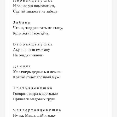
П е р в а я д е в у ш к а
И за нас уж помолиться,
Сделай милость не забудь.
З а б а в а
Что ж, задерживать не стану,
Коли ждут тебя дела.
В т о р а я д е в у ш к а
Акулина всю сметану
На оладьи извела.
Д а н и л а
Уж теперь держать в неволе
Крепко будет грозный муж.
Т р е т ь я д е в у ш к а
Говорят, вчера к застолью
Привезли медовых груш.
Ч е т в ё р т а я д е в у ш к а
Ну-ка, Маша, дай иголку