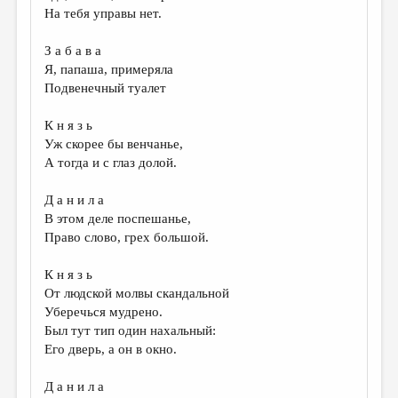
На тебя управы нет.
З а б а в а
Я, папаша, примеряла
Подвенечный туалет
К н я з ь
Уж скорее бы венчанье,
А тогда и с глаз долой.
Д а н и л а
В этом деле поспешанье,
Право слово, грех большой.
К н я з ь
От людской молвы скандальной
Уберечься мудрено.
Был тут тип один нахальный:
Его дверь, а он в окно.
Д а н и л а