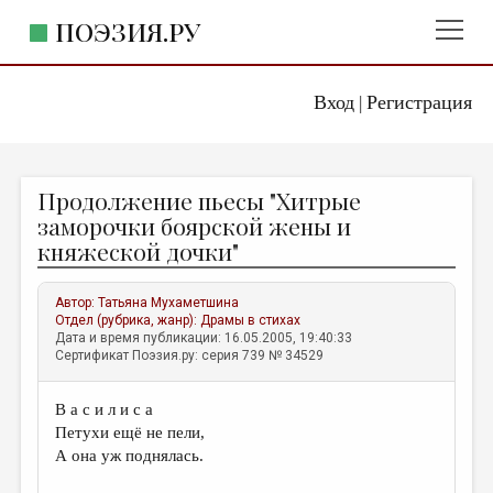
ПОЭЗИЯ.РУ
Вход
Регистрация
ГЛАВНОЕ МЕНЮ
|
ПОЭЗИЯ.РУ
ИЗДАТЕЛЬСТВО
Продолжение пьесы "Хитрые
ЖАНРЫ
заморочки боярской жены и
княжеской дочки"
АВТОРЫ
КОММЕНТАРИИ
Автор:
Татьяна Мухаметшина
Отдел (рубрика, жанр):
Драмы в стихах
ЛИТСАЛОН
Дата и время публикации: 16.05.2005, 19:40:33
Сертификат Поэзия.ру: серия 739 № 34529
НОВОСТИ
ПРАВИЛА САЙТА
В а с и л и с а
Петухи ещё не пели,
ОТДЕЛЫ И РУБРИКИ
А она уж поднялась.
ИЗБРАННОЕ