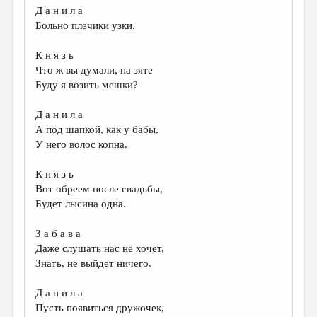
Д а н и л а
Больно плечики узки.
К н я з ь
Что ж вы думали, на зяте
Буду я возить мешки?
Д а н и л а
А под шапкой, как у бабы,
У него волос копна.
К н я з ь
Вот обреем после свадьбы,
Будет лысина одна.
З а б а в а
Даже слушать нас не хочет,
Знать, не выйдет ничего.
Д а н и л а
Пусть появиться дружочек,