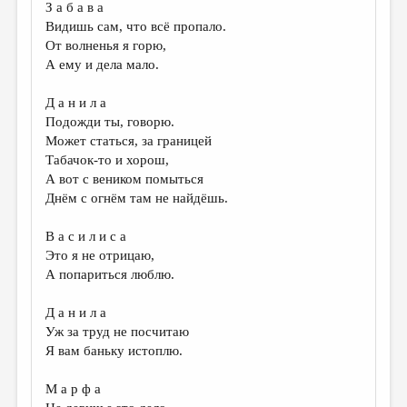
З а б а в а
Видишь сам, что всё пропало.
От волненья я горю,
А ему и дела мало.
Д а н и л а
Подожди ты, говорю.
Может статься, за границей
Табачок-то и хорош,
А вот с веником помыться
Днём с огнём там не найдёшь.
В а с и л и с а
Это я не отрицаю,
А попариться люблю.
Д а н и л а
Уж за труд не посчитаю
Я вам баньку истоплю.
М а р ф а