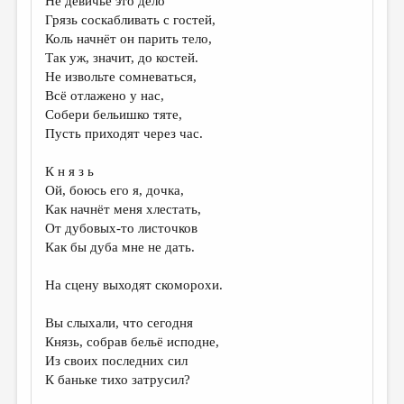
Не девичье это дело
Грязь соскабливать с гостей,
Коль начнёт он парить тело,
Так уж, значит, до костей.
Не извольте сомневаться,
Всё отлажено у нас,
Собери бельишко тяте,
Пусть приходят через час.
К н я з ь
Ой, боюсь его я, дочка,
Как начнёт меня хлестать,
От дубовых-то листочков
Как бы дуба мне не дать.
На сцену выходят скоморохи.
Вы слыхали, что сегодня
Князь, собрав бельё исподне,
Из своих последних сил
К баньке тихо затрусил?