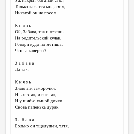
Уж накрыт богатый стол,
Только кажется мне, тятя,
Никакой он не посол.
К н я з ь
Ой, Забава, так и лезешь
На родительский кулак.
Говори куда ты метишь,
Что за каверзы?
З а б а в а
Да так.
К н я з ь
Знаю эти заморочки.
И вот этак, и вот так,
И у шибко умной дочки
Снова папенька дурак,
З а б а в а
Больно он тщедушен, тятя,