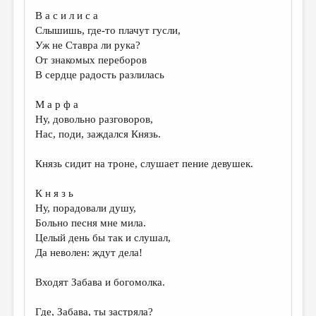
В а с и л и с а
Слышишь, где-то плачут гусли,
Уж не Ставра ли рука?
От знакомых переборов
В сердце радость разлилась
М а р ф а
Ну, довольно разговоров,
Нас, поди, заждался Князь.
Князь сидит на троне, слушает пение девушек.
К н я з ь
Ну, порадовали душу,
Больно песня мне мила.
Целый день бы так и слушал,
Да неволен: ждут дела!
Входят Забава и богомолка.
Где, Забава, ты застряла?