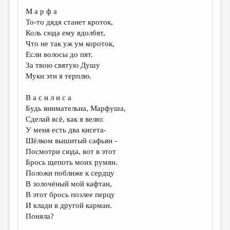
МАЛАЯ ПРОЗА
М а р ф а
ЭССЕИСТИКА
То-то дядя станет кроток,
Коль сюда ему вдолбят,
ЛИТЕРАТУРОВЕДЕНИЕ
Что не так уж ум короток,
Если волосы до пят.
КУЛЬТУРОВЕДЕНИЕ
За твою святую Душу
ПУБЛИЦИСТИКА
Муки эти я терплю.
РЕЦЕНЗИРОВАНИЕ
В а с и л и с а
Будь внимательна, Марфуша,
ЦИКЛЫ ПУБЛИКАЦИЙ
Сделай всё, как я велю:
ТРЕДИАКОВСКИЙ
У меня есть два кисета-
Шёлком вышитый сафьян -
МЕДИА
Посмотри сюда, вот в этот
Брось щепоть моих румян.
ВКОНТАКТЕ
Положи поближе к сердцу
В золочёный мой кафтан,
В этот брось позлее перцу
И клади в другой карман.
Поняла?