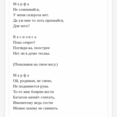
М а р ф а
Не сомневайся,
У меня склероза нет.
Да уж мне то хоть признайся,
Для чего?
В а с и л и с а
Пока секрет!
Погляди-ка, поострее
Нет ли в доме тесака.
(Показывая на свою косу.)
М а р ф а
Ой, родимая, не смею,
Не поднимется рука.
То-то мне боярин кости
Батагом начнёт считать,
Именитому ведь гостю
Можно шапку не снимать.