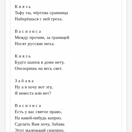
К н я з ь
Тьфу ты, чёртова срамница
Наберёшься с ней греха.
В а с и л и с а
Между прочим, за границей
Носят русские меха.
К н я з ь
Будто шапок в доме нету,
Опозоришь на весь свет.
З а б а в а
Ну а я хочу вот эту,
Я невеста или нет?
В а с и л и с а
Есть у вас святое право,
На какой-нибудь каприз.
Сделать Вам хочу, Забава
Этот маленький сюрприз.