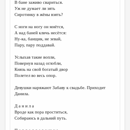
В бане заживо свариться.
Уж не думает ли зять
Сиротинку в жёны взять?
С ноги на ногу он мнётся,
А над баней кличь несётся:
Ну-ка, банщик, не зевай,
Пару, пару поддавай.
Услыхав такие вопли,
Повернув назад оглобли,
Князь на свой богатый двор
Полетел во весь опор.
Девушки наряжают Забаву к свадьбе. Приходит
Данила.
Д а н и л а
Вроде как пора проститься,
Собираюсь в дальний путь.