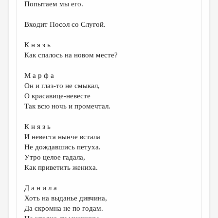
Попытаем мы его.
Входит Посол со Слугой.
К н я з ь
Как спалось на новом месте?
М а р ф а
Он и глаз-то не смыкал,
О красавице-невесте
Так всю ночь и промечтал.
К н я з ь
И невеста нынче встала
Не дождавшись петуха.
Утро целое гадала,
Как приветить жениха.
Д а н и л а
Хоть на выданье дивчина,
Да скромна не по годам.