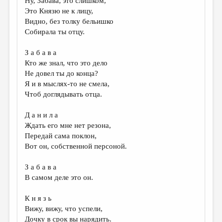
Ну, Забава, это слишком,
Это Князю не к лицу,
Видно, без толку бельишко
Собирала ты отцу.
З а б а в а
Кто же знал, что это дело
Не довел ты до конца?
Я и в мыслях-то не смела,
Чтоб доглядывать отца.
Д а н и л а
Ждать его мне нет резона,
Передай сама поклон,
Вот он, собственной персоной.
З а б а в а
В самом деле это он.
К н я з ь
Вижу, вижу, что успели,
Дочку в срок вы нарядить.