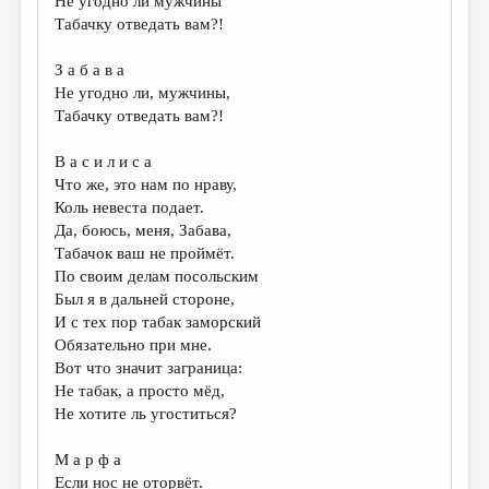
Не угодно ли мужчины
Табачку отведать вам?!
З а б а в а
Не угодно ли, мужчины,
Табачку отведать вам?!
В а с и л и с а
Что же, это нам по нраву,
Коль невеста подает.
Да, боюсь, меня, Забава,
Табачок ваш не проймёт.
По своим делам посольским
Был я в дальней стороне,
И с тех пор табак заморский
Обязательно при мне.
Вот что значит заграница:
Не табак, а просто мёд,
Не хотите ль угоститься?
М а р ф а
Если нос не оторвёт.