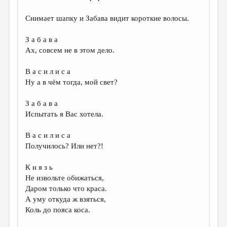
Снимает шапку и Забава видит короткие волосы.
З а б а в а
Ах, совсем не в этом дело.
В а с и л и с а
Ну а в чём тогда, мой свет?
З а б а в а
Испытать я Вас хотела.
В а с и л и с а
Получилось? Или нет?!
К н я з ь
Не извольте обижаться,
Даром только что краса.
А уму откуда ж взяться,
Коль до пояса коса.