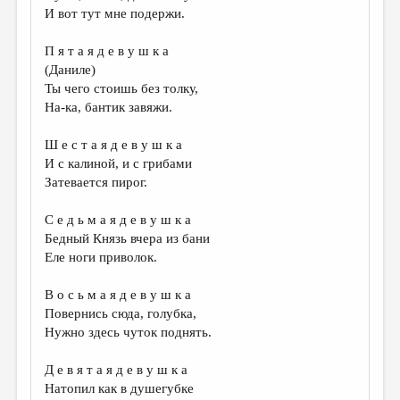
И вот тут мне подержи.
П я т а я д е в у ш к а
(Даниле)
Ты чего стоишь без толку,
На-ка, бантик завяжи.
Ш е с т а я д е в у ш к а
И с калиной, и с грибами
Затевается пирог.
С е д ь м а я д е в у ш к а
Бедный Князь вчера из бани
Еле ноги приволок.
В о с ь м а я д е в у ш к а
Повернись сюда, голубка,
Нужно здесь чуток поднять.
Д е в я т а я д е в у ш к а
Натопил как в душегубке