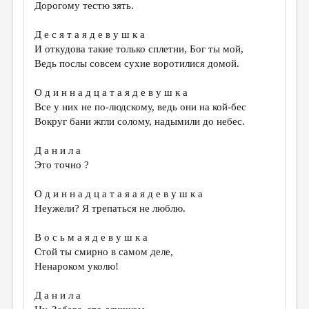
Дорогому тестю зять.
Д е с я т а я д е в у ш к а
И откудова такие только сплетни, Бог ты мой,
Ведь послы совсем сухие воротилися домой.
О д и н н а д ц а т а я д е в у ш к а
Все у них не по-людскому, ведь они на кой-бес
Вокруг бани жгли солому, надымили до небес.
Д а н и л а
Это точно ?
О д и н н а д ц а т а я а я д е в у ш к а
Неужели? Я трепаться не люблю.
В о с ь м а я д е в у ш к а
Стой ты смирно в самом деле,
Ненароком уколю!
Д а н и л а