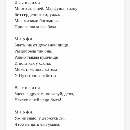
В а с и л и с а
Много ль в ней, Марфуша, толку
Без сердечного дружка.
Мне глазами богомолка
Просверлила все бока.
М а р ф а
Знать, не от духовной пищи
Раздобрела так она.
Ровно тыквы кулачищи,
И нога как у слона.
Может, жениха хотела
У Путятичны отбить?
В а с и л и с а
Здесь в другом, пожалуй, дело,
Начеку с ней надо быть!
М а р ф а
Уж не знаю, у держусь ли,
Чтоб не дать ей тумака.