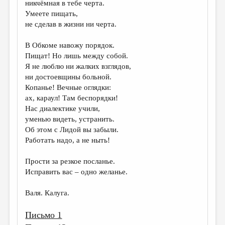
никчёмная в тебе черта.
Умеете пищать,
ДАЙДЖЕСТ
не сделав в жизни ни черта.
ПРОИЗВЕДЕНИЯ
В Обкоме навожу порядок.
ПЕРЕВОДЫ
Пищат! Но лишь между собой.
Я не люблю ни жалких взглядов,
КОНКУРСЫ
ни достоевщины больной.
ДЕТСКАЯ КОМНАТА
Копанье! Вечные оглядки:
ах, караул! Там беспорядки!
КНИЖНАЯ ПОЛКА
Нас диалектике учили,
уменью видеть, устранить.
ОБЗОР ЛИТЕРАТУРЫ
Об этом с Лидой вы забыли.
СТРАНИЦЫ ПАМЯТИ
Работать надо, а не ныть!
ОБЪЯВЛЕНИЯ
Прости за резкое посланье.
Исправить вас – одно желанье.
КОЛОНКА РЕДАКТОРА
РЕДКОЛЛЕГИЯ
Валя. Калуга.
ОТ РЕДАКЦИИ
Письмо 1