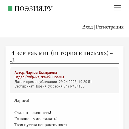
ПОЭЗИЯ.РУ
Вход
Регистрация
ГЛАВНОЕ МЕНЮ
|
ПОЭЗИЯ.РУ
ИЗДАТЕЛЬСТВО
И век как миг (история в письмах) -
ЖАНРЫ
13
АВТОРЫ
Автор:
Лариса Дмитриева
КОММЕНТАРИИ
Отдел (рубрика, жанр):
Поэмы
Дата и время публикации: 29.04.2005, 10:20:51
ЛИТСАЛОН
Сертификат Поэзия.ру: серия 549 № 34155
НОВОСТИ
Лариса!
ПРАВИЛА САЙТА
Сталин – личность!
ОТДЕЛЫ И РУБРИКИ
Главное - умел зажать!
Твоя пустая непрактичность
ИЗБРАННОЕ