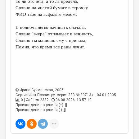
То ли отсчёта, а то ль предела,
Словно на чистой бумаге в строчку
ДАЙДЖЕСТ
ФИО твоё на асфальте мелом.
ПРОИЗВЕДЕНИЯ
В полночь легко начинать сначала,
ПЕРЕВОДЫ
Словно "вчера" отплывает в вечность,
Словно ты машешь ему с причала,
КОНКУРСЫ
Помня, что время все раны лечит.
ДЕТСКАЯ КОМНАТА
КНИЖНАЯ ПОЛКА
ОБЗОР ЛИТЕРАТУРЫ
СТРАНИЦЫ ПАМЯТИ
Ирина Сукманская
, 2005
Сертификат Поэзия.ру: серия 383 № 30713 от 04.01.2005
ОБЪЯВЛЕНИЯ
0 |
0 |
2382 |
06.08.2026. 13:57:10
Произведение оценили (+): []
КОЛОНКА РЕДАКТОРА
Произведение оценили (-): []
РЕДКОЛЛЕГИЯ
ОТ РЕДАКЦИИ