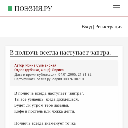
ПОЭЗИЯ.РУ
Вход
Регистрация
ГЛАВНОЕ МЕНЮ
|
ПОЭЗИЯ.РУ
ИЗДАТЕЛЬСТВО
В полночь всегда наcтупает завтра.
ЖАНРЫ
АВТОРЫ
Автор:
Ирина Сукманская
Отдел (рубрика, жанр):
Лирика
КОММЕНТАРИИ
Дата и время публикации: 04.01.2005, 21:31:32
Сертификат Поэзия.ру: серия 383 № 30713
ЛИТСАЛОН
В полночь всегда наступает "завтра".
НОВОСТИ
Ты всё узнаешь, когда дождёшься,
ПРАВИЛА САЙТА
Будет ли утром тебе лазанья,
Кофе в постель или ложка дёгтя.
ОТДЕЛЫ И РУБРИКИ
Полночь всегда знаменует точка
ИЗБРАННОЕ