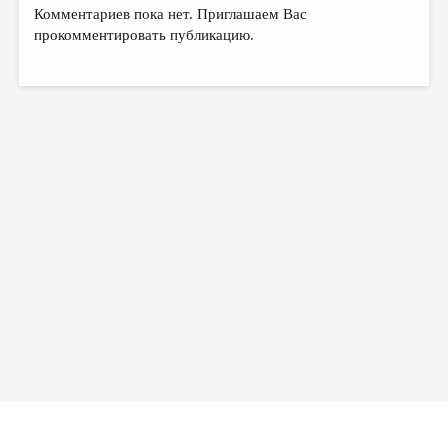
МАЛАЯ ПРОЗА
Комментариев пока нет. Приглашаем Вас
прокомментировать публикацию.
ЭССЕИСТИКА
ЛИТЕРАТУРОВЕДЕНИЕ
КУЛЬТУРОВЕДЕНИЕ
ПУБЛИЦИСТИКА
РЕЦЕНЗИРОВАНИЕ
ЦИКЛЫ ПУБЛИКАЦИЙ
ТРЕДИАКОВСКИЙ
МЕДИА
ВКОНТАКТЕ