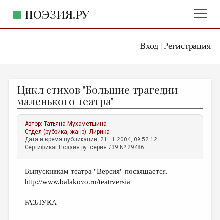
ПОЭЗИЯ.РУ
Вход
Регистрация
ГЛАВНОЕ МЕНЮ
|
ПОЭЗИЯ.РУ
ИЗДАТЕЛЬСТВО
Цикл стихов "Большие трагедии
ЖАНРЫ
маленького театра"
АВТОРЫ
Автор:
Татьяна Мухаметшина
КОММЕНТАРИИ
Отдел (рубрика, жанр):
Лирика
Дата и время публикации: 21.11.2004, 09:52:12
ЛИТСАЛОН
Сертификат Поэзия.ру: серия 739 № 29486
НОВОСТИ
Выпускникам театра "Версия" посвящается.
ПРАВИЛА САЙТА
http://www.balakovo.ru/teatrversia
ОТДЕЛЫ И РУБРИКИ
РАЗЛУКА
ИЗБРАННОЕ