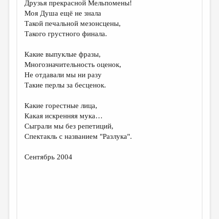
Друзья прекрасной Мельпомены!
Моя Душа ещё не знала
ДАЙДЖЕСТ
Такой печальной мезонсцены,
ПРОИЗВЕДЕНИЯ
Такого грустного финала.
ПЕРЕВОДЫ
Какие выпуклые фразы,
Многозначительность оценок,
КОНКУРСЫ
Не отдавали мы ни разу
ДЕТСКАЯ КОМНАТА
Такие перлы за бесценок.
КНИЖНАЯ ПОЛКА
Какие горестные лица,
Какая искренняя мука…
ОБЗОР ЛИТЕРАТУРЫ
Сыграли мы без репетиций,
СТРАНИЦЫ ПАМЯТИ
Спектакль с названием "Разлука".
ОБЪЯВЛЕНИЯ
Сентябрь 2004
КОЛОНКА РЕДАКТОРА
РЕДКОЛЛЕГИЯ
ОТ РЕДАКЦИИ