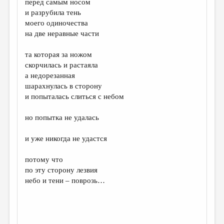
перед самым носом
и разрубила тень
ДАЙДЖЕСТ
моего одиночества
ПРОИЗВЕДЕНИЯ
на две неравные части
ПЕРЕВОДЫ
та которая за ножом
скорчилась и растаяла
КОНКУРСЫ
а недорезанная
ДЕТСКАЯ КОМНАТА
шарахнулась в сторону
и попыталась слиться с небом
КНИЖНАЯ ПОЛКА
но попытка не удалась
ОБЗОР ЛИТЕРАТУРЫ
СТРАНИЦЫ ПАМЯТИ
и уже никогда не удастся
ОБЪЯВЛЕНИЯ
потому что
по эту сторону лезвия
КОЛОНКА РЕДАКТОРА
небо и тени – поврозь…
РЕДКОЛЛЕГИЯ
ОТ РЕДАКЦИИ