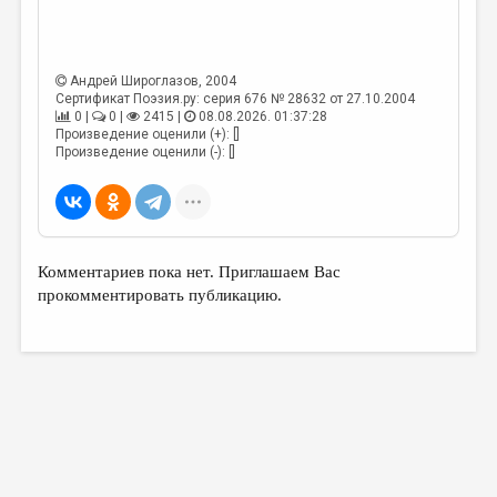
МАЛАЯ ПРОЗА
ЭССЕИСТИКА
Андрей Широглазов
, 2004
ЛИТЕРАТУРОВЕДЕНИЕ
Сертификат Поэзия.ру: серия 676 № 28632 от 27.10.2004
0 |
0 |
2415 |
08.08.2026. 01:37:28
КУЛЬТУРОВЕДЕНИЕ
Произведение оценили (+): []
Произведение оценили (-): []
ПУБЛИЦИСТИКА
РЕЦЕНЗИРОВАНИЕ
ЦИКЛЫ ПУБЛИКАЦИЙ
Комментариев пока нет. Приглашаем Вас
ТРЕДИАКОВСКИЙ
прокомментировать публикацию.
МЕДИА
ВКОНТАКТЕ