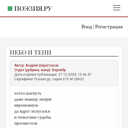
ПОЭЗИЯ.РУ
Вход
Регистрация
ГЛАВНОЕ МЕНЮ
|
ПОЭЗИЯ.РУ
ИЗДАТЕЛЬСТВО
НЕБО И ТЕНИ
ЖАНРЫ
АВТОРЫ
Автор:
Андрей Широглазов
Отдел (рубрика, жанр):
Верлибр
КОММЕНТАРИИ
Дата и время публикации: 27.10.2004, 10:46:47
Сертификат Поэзия.ру: серия 676 № 28632
ЛИТСАЛОН
хотел шагнуть
НОВОСТИ
даже мышцу напряг
ПРАВИЛА САЙТА
икроножную
да вдруг испугался
и гильотина судьбы
ОТДЕЛЫ И РУБРИКИ
просвистела
ИЗБРАННОЕ