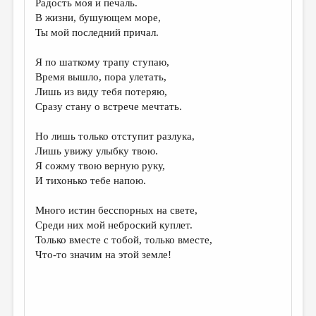
Радость моя и печаль.
В жизни, бушующем море,
ДАЙДЖЕСТ
Ты мой последний причал.
ПРОИЗВЕДЕНИЯ
Я по шаткому трапу ступаю,
ПЕРЕВОДЫ
Время вышло, пора улетать,
Лишь из виду тебя потеряю,
КОНКУРСЫ
Сразу стану о встрече мечтать.
ДЕТСКАЯ КОМНАТА
Но лишь только отступит разлука,
КНИЖНАЯ ПОЛКА
Лишь увижу улыбку твою.
Я сожму твою верную руку,
ОБЗОР ЛИТЕРАТУРЫ
И тихонько тебе напою.
СТРАНИЦЫ ПАМЯТИ
Много истин бесспорных на свете,
ОБЪЯВЛЕНИЯ
Среди них мой неброский куплет.
Только вместе с тобой, только вместе,
КОЛОНКА РЕДАКТОРА
Что-то значим на этой земле!
РЕДКОЛЛЕГИЯ
ОТ РЕДАКЦИИ