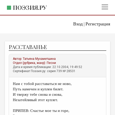
ПОЭЗИЯ.РУ
Вход
Регистрация
ГЛАВНОЕ МЕНЮ
|
ПОЭЗИЯ.РУ
ИЗДАТЕЛЬСТВО
РАССТАВАНЬЕ
ЖАНРЫ
АВТОРЫ
Автор:
Татьяна Мухаметшина
Отдел (рубрика, жанр):
Песни
КОММЕНТАРИИ
Дата и время публикации: 22.10.2004, 19:49:52
Сертификат Поэзия.ру: серия 739 № 28531
ЛИТСАЛОН
Нам с тобой расставаться не ново,
НОВОСТИ
Путь намечен и куплен билет.
ПРАВИЛА САЙТА
И твержу тебе снова и снова,
Незатейливый этот куплет.
ОТДЕЛЫ И РУБРИКИ
ПРИПЕВ: Счастье мое ты и горе,
ИЗБРАННОЕ