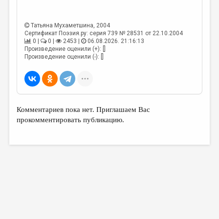
МАЛАЯ ПРОЗА
ЭССЕИСТИКА
Татьяна Мухаметшина
, 2004
Сертификат Поэзия.ру: серия 739 № 28531 от 22.10.2004
ЛИТЕРАТУРОВЕДЕНИЕ
0 |
0 |
2453 |
06.08.2026. 21:16:13
Произведение оценили (+): []
КУЛЬТУРОВЕДЕНИЕ
Произведение оценили (-): []
ПУБЛИЦИСТИКА
РЕЦЕНЗИРОВАНИЕ
ЦИКЛЫ ПУБЛИКАЦИЙ
Комментариев пока нет. Приглашаем Вас
прокомментировать публикацию.
ТРЕДИАКОВСКИЙ
МЕДИА
ВКОНТАКТЕ