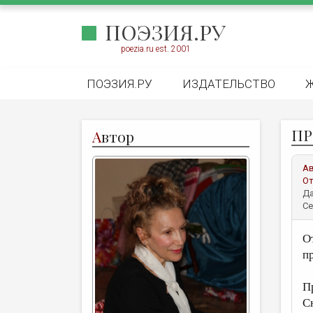
ПОЭЗИЯ.РУ
poezia.ru est. 2001
ПОЭЗИЯ.РУ
ИЗДАТЕЛЬСТВО
ПР
А
втор
А
От
Да
Се
О
п
П
Сн