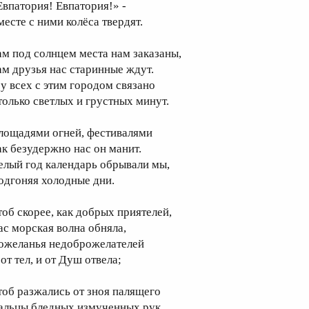
Евпатория! Евпатория!» -
месте с ними колёса твердят.
ам под солнцем места нам заказаны,
ам друзья нас старинные ждут.
 у всех с этим городом связано
только светлых и грустных минут.
лощадями огней, фестивалями
ак безудержно нас он манит.
елый год календарь обрывали мы,
одгоняя холодные дни.
тоб скорее, как добрых приятелей,
ас морская волна обняла,
ожеланья недоброжелателей
от тел, и от Душ отвела;
тоб разжались от зноя палящего
альцы бледных измученных рук,