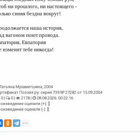
тоб ни прошлого, ни настоящего -
олько синяя бездна вокруг!
родолжается наша история,
ад вагоном поют провода.
впатория, Евпатория
е изменит тебе никогда!
Татьяна Мухаметшина
, 2004
ртификат Поэзия.ру: серия 739 № 27282 от 15.09.2004
0 |
0 |
2178 |
08.08.2026. 00:22:16
оизведение оценили (+): []
оизведение оценили (-): []