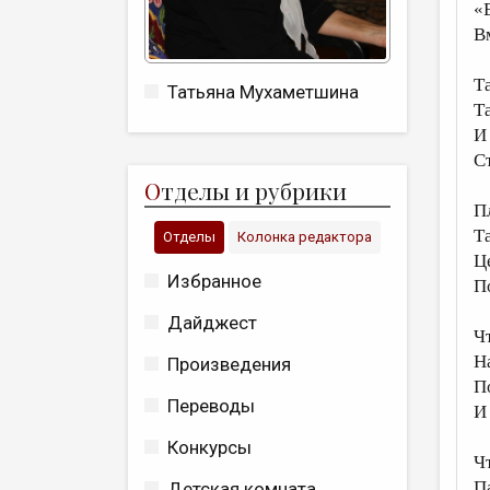
«
В
Т
Татьяна Мухаметшина
Т
И
С
О
тделы и рубрики
П
Т
Отделы
Колонка редактора
Ц
Избранное
П
Дайджест
Ч
Н
Произведения
П
Переводы
И 
Конкурсы
Ч
П
Детская комната