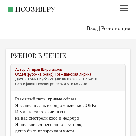
ПОЭЗИЯ.РУ
Вход
Регистрация
ГЛАВНОЕ МЕНЮ
|
ПОЭЗИЯ.РУ
ИЗДАТЕЛЬСТВО
РУБЦОВ В ЧЕЧНЕ
ЖАНРЫ
АВТОРЫ
Автор:
Андрей Широглазов
Отдел (рубрика, жанр):
Гражданская лирика
КОММЕНТАРИИ
Дата и время публикации: 08.09.2004, 12:59:10
Сертификат Поэзия.ру: серия 676 № 27081
ЛИТСАЛОН
Размытый путь, кривые образа.
НОВОСТИ
Я вышел в даль в сопровожденьи СОБРа.
ПРАВИЛА САЙТА
И милые сиротские глаза
на нас смотрели косо и недобро.
Я шел вперед неспешно и устало,
ОТДЕЛЫ И РУБРИКИ
душа была прозрачна и чиста,
ИЗБРАННОЕ