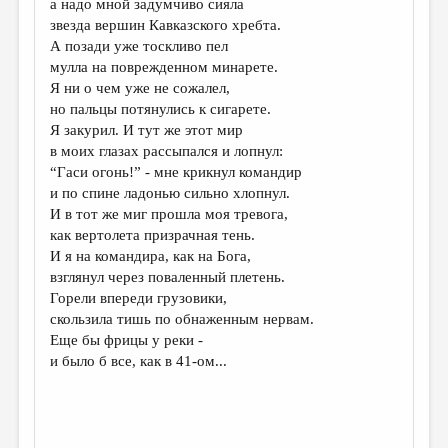
а надо мной задумчиво сияла
звезда вершин Кавказского хребта.
ДАЙДЖЕСТ
А позади уже тоскливо пел
ПРОИЗВЕДЕНИЯ
мулла на поврежденном минарете.
Я ни о чем уже не сожалел,
ПЕРЕВОДЫ
но пальцы потянулись к сигарете.
Я закурил. И тут же этот мир
КОНКУРСЫ
в моих глазах рассыпался и лопнул:
ДЕТСКАЯ КОМНАТА
“Гаси огонь!” - мне крикнул командир
и по спине ладонью сильно хлопнул.
КНИЖНАЯ ПОЛКА
И в тот же миг прошла моя тревога,
как вертолета призрачная тень.
ОБЗОР ЛИТЕРАТУРЫ
И я на командира, как на Бога,
СТРАНИЦЫ ПАМЯТИ
взглянул через поваленный плетень.
Горели впереди грузовики,
ОБЪЯВЛЕНИЯ
скользила тишь по обнаженным нервам.
Еще бы фрицы у реки -
КОЛОНКА РЕДАКТОРА
и было б все, как в 41-ом...
РЕДКОЛЛЕГИЯ
ОТ РЕДАКЦИИ