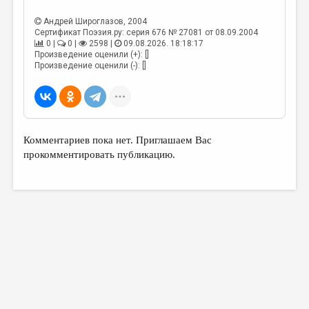
МАЛАЯ ПРОЗА
Андрей Широглазов
, 2004
ЭССЕИСТИКА
Сертификат Поэзия.ру: серия 676 № 27081 от 08.09.2004
0 |
0 |
2598 |
09.08.2026. 18:18:17
ЛИТЕРАТУРОВЕДЕНИЕ
Произведение оценили (+): []
Произведение оценили (-): []
КУЛЬТУРОВЕДЕНИЕ
ПУБЛИЦИСТИКА
РЕЦЕНЗИРОВАНИЕ
Комментариев пока нет. Приглашаем Вас
ЦИКЛЫ ПУБЛИКАЦИЙ
прокомментировать публикацию.
ТРЕДИАКОВСКИЙ
МЕДИА
ВКОНТАКТЕ