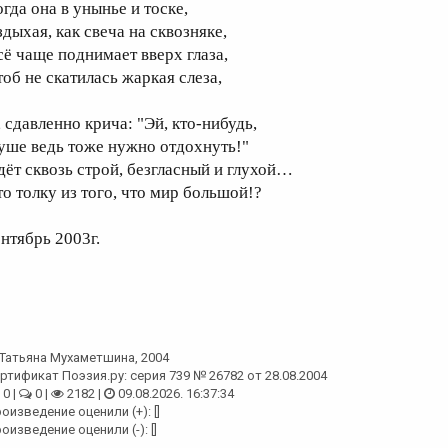
огда она в унынье и тоске,
здыхая, как свеча на сквозняке,
сё чаще поднимает вверх глаза,
тоб не скатилась жаркая слеза,
, сдавленно крича: "Эй, кто-нибудь,
уше ведь тоже нужно отдохнуть!"
дёт сквозь строй, безгласный и глухой…
то толку из того, что мир большой!?
ентябрь 2003г.
Татьяна Мухаметшина
, 2004
ртификат Поэзия.ру: серия 739 № 26782 от 28.08.2004
0 |
0 |
2182 |
09.08.2026. 16:37:34
оизведение оценили (+): []
оизведение оценили (-): []