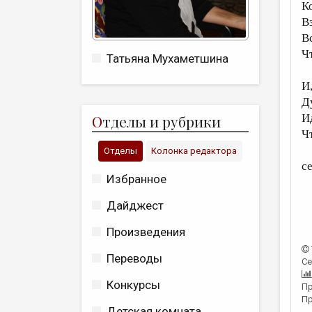
К
В
В
Ч
Татьяна Мухаметшина
И
Д
О
тделы и рубрики
И
Ч
Отделы
Колонка редактора
с
Избранное
Дайджест
Произведения
Переводы
Се
Конкурсы
Пр
Пр
Детская комната