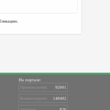
бликацию.
На портале:
Произведений:
92001
Комментариев:
148492
Авторов:
826