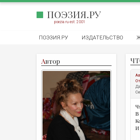
ПОЭЗИЯ.РУ
poezia.ru est. 2001
ПОЭЗИЯ.РУ
ИЗДАТЕЛЬСТВО
ЧТ
А
втор
А
От
Да
Се
Ч
В
Ко
И