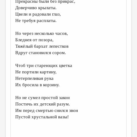
Прекрасны были без прикрас,
Доверчиво крылаты.
ДАЙДЖЕСТ
Цвели и радовали глаз,
ПРОИЗВЕДЕНИЯ
Не требуя расплаты.
ПЕРЕВОДЫ
Но через несколько часов,
Бледнея от позора,
КОНКУРСЫ
Тяжёлый бархат лепестков
ДЕТСКАЯ КОМНАТА
Вдруг становился сором.
КНИЖНАЯ ПОЛКА
Чтоб три стареющих цветка
Не портили картину,
ОБЗОР ЛИТЕРАТУРЫ
Нетерпеливая рука
СТРАНИЦЫ ПАМЯТИ
Их бросила в корзину.
ОБЪЯВЛЕНИЯ
Но не сумел простой закон
Постичь их детский разум.
КОЛОНКА РЕДАКТОРА
Им перед смертью снился звон
Пустой хрустальной вазы!
РЕДКОЛЛЕГИЯ
ОТ РЕДАКЦИИ