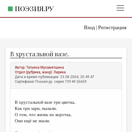
ПОЭЗИЯ.РУ
Вход
Регистрация
ГЛАВНОЕ МЕНЮ
|
ПОЭЗИЯ.РУ
ИЗДАТЕЛЬСТВО
В хрустальной вазе.
ЖАНРЫ
АВТОРЫ
Автор:
Татьяна Мухаметшина
Отдел (рубрика, жанр):
Лирика
КОММЕНТАРИИ
Дата и время публикации: 23.08.2004, 20:49:47
Сертификат Поэзия.ру: серия 739 № 26659
ЛИТСАЛОН
НОВОСТИ
В хрустальной вазе три цветка,
ПРАВИЛА САЙТА
Как три зари, пылали.
О том, что жизнь их коротка,
Они ещё не знали.
ОТДЕЛЫ И РУБРИКИ
ИЗБРАННОЕ