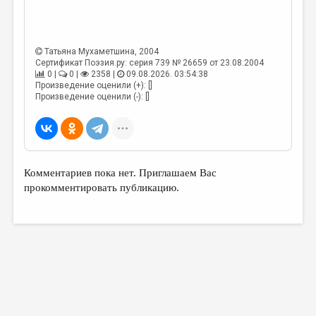
МАЛАЯ ПРОЗА
ЭССЕИСТИКА
Татьяна Мухаметшина
, 2004
ЛИТЕРАТУРОВЕДЕНИЕ
Сертификат Поэзия.ру: серия 739 № 26659 от 23.08.2004
0 |
0 |
2358 |
09.08.2026. 03:54:38
КУЛЬТУРОВЕДЕНИЕ
Произведение оценили (+): []
Произведение оценили (-): []
ПУБЛИЦИСТИКА
РЕЦЕНЗИРОВАНИЕ
ЦИКЛЫ ПУБЛИКАЦИЙ
Комментариев пока нет. Приглашаем Вас
ТРЕДИАКОВСКИЙ
прокомментировать публикацию.
МЕДИА
ВКОНТАКТЕ