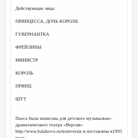
Действующие лица:
ДАЙДЖЕСТ
ПРОИЗВЕДЕНИЯ
ПРИНЦЕССА, ДОЧЬ КОРОЛЯ.
ПЕРЕВОДЫ
ГУВЕРНАНТКА
КОНКУРСЫ
ФРЕЙЛИНЫ
ДЕТСКАЯ КОМНАТА
МИНИСТР
КНИЖНАЯ ПОЛКА
КОРОЛЬ
ОБЗОР ЛИТЕРАТУРЫ
СТРАНИЦЫ ПАМЯТИ
ПРИНЦ
ОБЪЯВЛЕНИЯ
ШУТ
КОЛОНКА РЕДАКТОРА
РЕДКОЛЛЕГИЯ
Пьеса была написана для детского музыкально-
драматического театра «Версия»
ОТ РЕДАКЦИИ
http://www.balakovo.ru/teatrversia и поставлена в1995
году.