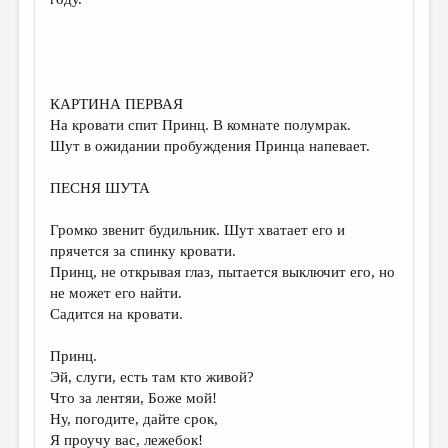
МАЛАЯ ПРОЗА
ЭССЕИСТИКА
ЛИТЕРАТУРОВЕДЕНИЕ
КАРТИНА ПЕРВАЯ
КУЛЬТУРОВЕДЕНИЕ
На кровати спит Принц. В комнате полумрак.
ПУБЛИЦИСТИКА
Шут в ожидании пробуждения Принца напевает.
РЕЦЕНЗИРОВАНИЕ
ПЕСНЯ ШУТА
ЦИКЛЫ ПУБЛИКАЦИЙ
Громко звенит будильник. Шут хватает его и
ТРЕДИАКОВСКИЙ
прячется за спинку кровати.
Принц, не открывая глаз, пытается выключит его, но
МЕДИА
не может его найти.
Садится на кровати.
ВКОНТАКТЕ
Принц.
Эй, слуги, есть там кто живой?
Что за лентяи, Боже мой!
Ну, погодите, дайте срок,
Я проучу вас, лежебок!