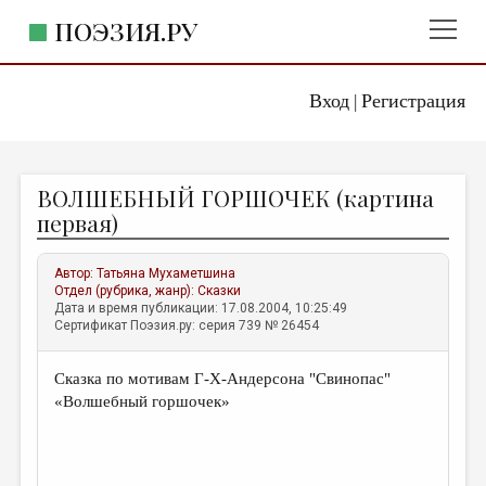
ПОЭЗИЯ.РУ
Вход
Регистрация
ГЛАВНОЕ МЕНЮ
|
ПОЭЗИЯ.РУ
ИЗДАТЕЛЬСТВО
ВОЛШЕБНЫЙ ГОРШОЧЕК (картина
ЖАНРЫ
первая)
АВТОРЫ
Автор:
Татьяна Мухаметшина
КОММЕНТАРИИ
Отдел (рубрика, жанр):
Сказки
Дата и время публикации: 17.08.2004, 10:25:49
ЛИТСАЛОН
Сертификат Поэзия.ру: серия 739 № 26454
НОВОСТИ
Сказка по мотивам Г-Х-Андерсона "Свинопас"
ПРАВИЛА САЙТА
«Волшебный горшочек»
ОТДЕЛЫ И РУБРИКИ
ИЗБРАННОЕ