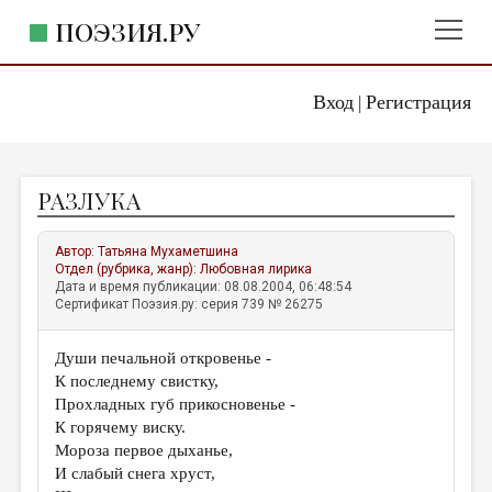
ПОЭЗИЯ.РУ
Вход
Регистрация
ГЛАВНОЕ МЕНЮ
|
ПОЭЗИЯ.РУ
ИЗДАТЕЛЬСТВО
РАЗЛУКА
ЖАНРЫ
АВТОРЫ
Автор:
Татьяна Мухаметшина
Отдел (рубрика, жанр):
Любовная лирика
КОММЕНТАРИИ
Дата и время публикации: 08.08.2004, 06:48:54
Сертификат Поэзия.ру: серия 739 № 26275
ЛИТСАЛОН
Души печальной откровенье -
НОВОСТИ
К последнему свистку,
ПРАВИЛА САЙТА
Прохладных губ прикосновенье -
К горячему виску.
Мороза первое дыханье,
ОТДЕЛЫ И РУБРИКИ
И слабый снега хруст,
ИЗБРАННОЕ