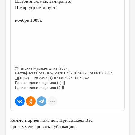
Шагов знакомых замиранье,
И мир угрюм и пуст!
ДАЙДЖЕСТ
ПРОИЗВЕДЕНИЯ
ноябрь 1989г.
ПЕРЕВОДЫ
КОНКУРСЫ
ДЕТСКАЯ КОМНАТА
КНИЖНАЯ ПОЛКА
Татьяна Мухаметшина
, 2004
ОБЗОР ЛИТЕРАТУРЫ
Сертификат Поэзия.ру: серия 739 № 26275 от 08.08.2004
0 |
0 |
2395 |
07.08.2026. 17:53:42
СТРАНИЦЫ ПАМЯТИ
Произведение оценили (+): []
Произведение оценили (-): []
ОБЪЯВЛЕНИЯ
КОЛОНКА РЕДАКТОРА
РЕДКОЛЛЕГИЯ
Комментариев пока нет. Приглашаем Вас
ОТ РЕДАКЦИИ
прокомментировать публикацию.