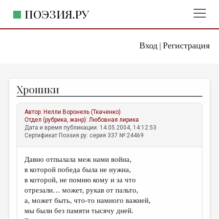
ПОЭЗИЯ.РУ
Вход
Регистрация
ГЛАВНОЕ МЕНЮ
|
ПОЭЗИЯ.РУ
ИЗДАТЕЛЬСТВО
Хроники
ЖАНРЫ
АВТОРЫ
Автор:
Нелли Воронель (Ткаченко)
Отдел (рубрика, жанр):
Любовная лирика
КОММЕНТАРИИ
Дата и время публикации: 14.05.2004, 14:12:53
Сертификат Поэзия.ру: серия 337 № 24469
ЛИТСАЛОН
Давно отпылала меж нами война,
НОВОСТИ
в которой победа была не нужна,
ПРАВИЛА САЙТА
в которой, не помню кому и за что
отрезали… может, рукав от пальто,
а, может быть, что-то намного важней,
ОТДЕЛЫ И РУБРИКИ
мы были без памяти тысячу дней.
ИЗБРАННОЕ