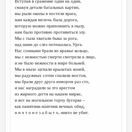
Вступая в сражение один на один,
смакуя детали батальных картин,
ДАЙДЖЕСТ
мы рыли окопы в постели врага,
ПРОИЗВЕДЕНИЯ
нам каждая мелочь была дорога,
которую можно припомнить в пылу,
ПЕРЕВОДЫ
нам было противно противиться злу.
Мы с тыла хватали быка за рога,
КОНКУРСЫ
над нами до слез потешалась Урга.
ДЕТСКАЯ КОМНАТА
Нас сонными брали во вражье кольцо,
мы с нежностью смерти смотрели в лицо,
КНИЖНАЯ ПОЛКА
и не было нежности в мире больней.
Мы в мыло загнали крылатых коней,
ОБЗОР ЛИТЕРАТУРЫ
мы радужных сотни спалили мостов,
СТРАНИЦЫ ПАМЯТИ
мы брали друг друга измором раз сто,
и нас наградили за это крестом
ОБЪЯВЛЕНИЯ
из жирного дегтя на нашем мирке,
и вот на могильном торчу бугорке –
КОЛОНКА РЕДАКТОРА
как памятник-маятник вечных обид,
н и ч т о н е з а б ы т о, никто не убит.
РЕДКОЛЛЕГИЯ
ОТ РЕДАКЦИИ