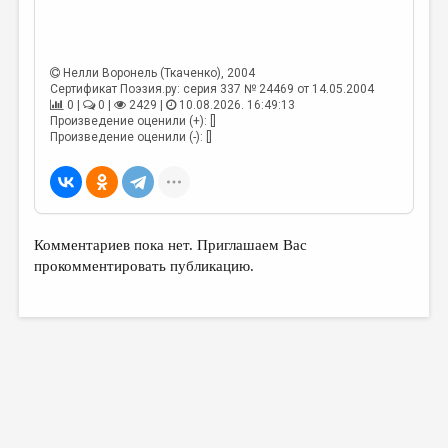
МАЛАЯ ПРОЗА
ЭССЕИСТИКА
Нелли Воронель (Ткаченко)
, 2004
ЛИТЕРАТУРОВЕДЕНИЕ
Сертификат Поэзия.ру: серия 337 № 24469 от 14.05.2004
0 |
0 |
2429 |
10.08.2026. 16:49:13
КУЛЬТУРОВЕДЕНИЕ
Произведение оценили (+): []
Произведение оценили (-): []
ПУБЛИЦИСТИКА
РЕЦЕНЗИРОВАНИЕ
ЦИКЛЫ ПУБЛИКАЦИЙ
Комментариев пока нет. Приглашаем Вас
ТРЕДИАКОВСКИЙ
прокомментировать публикацию.
МЕДИА
ВКОНТАКТЕ