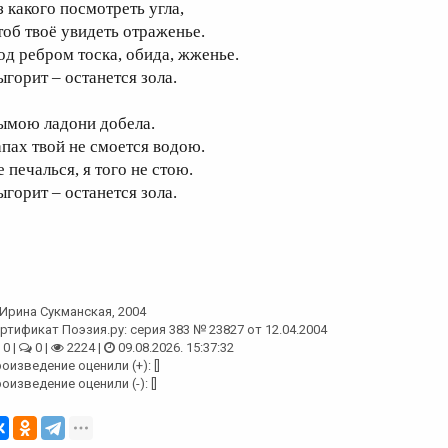
з какого посмотреть угла,
тоб твоё увидеть отраженье.
од ребром тоска, обида, жженье.
ыгорит – останется зола.
ымою ладони добела.
апах твой не смоется водою.
 печалься, я того не стою.
ыгорит – останется зола.
Ирина Сукманская
, 2004
ртификат Поэзия.ру: серия 383 № 23827 от 12.04.2004
0 |
0 |
2224 |
09.08.2026. 15:37:32
оизведение оценили (+): []
оизведение оценили (-): []