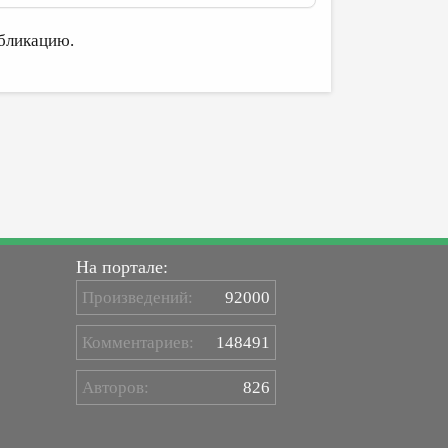
бликацию.
На портале:
Произведений:
92000
Комментариев:
148491
Авторов:
826