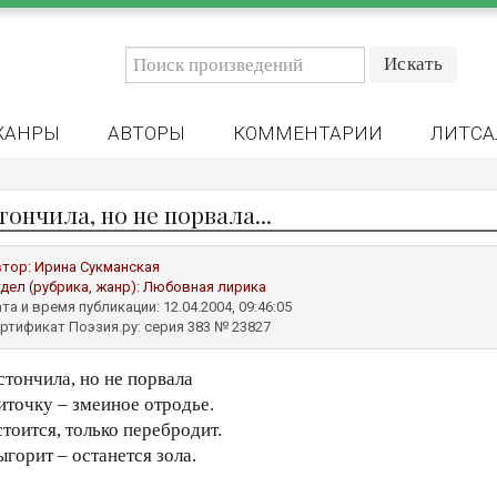
ЖАНРЫ
АВТОРЫ
КОММЕНТАРИИ
ЛИТСА
ончила, но не порвала...
втор:
Ирина Сукманская
дел (рубрика, жанр):
Любовная лирика
та и время публикации: 12.04.2004, 09:46:05
ртификат Поэзия.ру: серия 383 № 23827
стончила, но не порвала
иточку – змеиное отродье.
стоится, только перебродит.
ыгорит – останется зола.