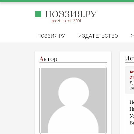
ПОЭЗИЯ.РУ
poezia.ru est. 2001
ПОЭЗИЯ.РУ
ИЗДАТЕЛЬСТВО
Ист
А
втор
А
От
Да
Се
И
Н
У
В