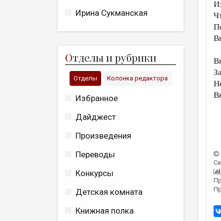
И
Ирина Сукманская
Ч
П
В
О
тделы и рубрики
В
З
Отделы
Колонка редактора
Не
В
Избранное
Дайджест
Произведения
Переводы
Се
Конкурсы
Пр
Пр
Детская комната
Книжная полка