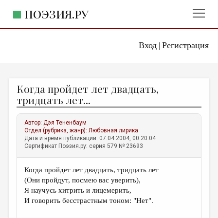
ПОЭЗИЯ.РУ
Вход
Регистрация
ГЛАВНОЕ МЕНЮ
|
ПОЭЗИЯ.РУ
ИЗДАТЕЛЬСТВО
Когда пройдет лет двадцать,
ЖАНРЫ
тридцать лет...
АВТОРЫ
Автор:
Дэя Тененбаум
КОММЕНТАРИИ
Отдел (рубрика, жанр):
Любовная лирика
Дата и время публикации: 07.04.2004, 00:20:04
ЛИТСАЛОН
Сертификат Поэзия.ру: серия 579 № 23693
НОВОСТИ
Когда пройдет лет двадцать, тридцать лет
ПРАВИЛА САЙТА
(Они пройдут, посмею вас уверить),
Я научусь хитрить и лицемерить,
ОТДЕЛЫ И РУБРИКИ
И говорить бесстрастным тоном: "Нет".
ИЗБРАННОЕ