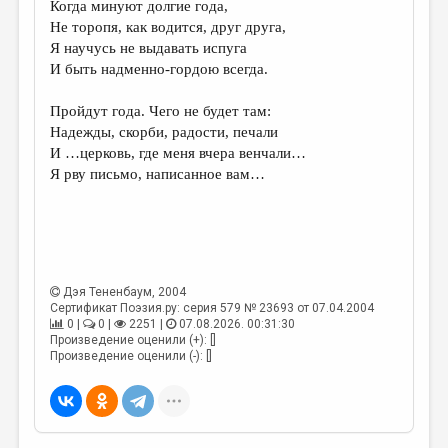
Когда минуют долгие года,
Не торопя, как водится, друг друга,
ДАЙДЖЕСТ
Я научусь не выдавать испуга
ПРОИЗВЕДЕНИЯ
И быть надменно-гордою всегда.
ПЕРЕВОДЫ
Пройдут года. Чего не будет там:
Надежды, скорби, радости, печали
КОНКУРСЫ
И …церковь, где меня вчера венчали…
ДЕТСКАЯ КОМНАТА
Я рву письмо, написанное вам…
КНИЖНАЯ ПОЛКА
ОБЗОР ЛИТЕРАТУРЫ
СТРАНИЦЫ ПАМЯТИ
Дэя Тененбаум
, 2004
ОБЪЯВЛЕНИЯ
Сертификат Поэзия.ру: серия 579 № 23693 от 07.04.2004
0 |
0 |
2251 |
07.08.2026. 00:31:30
Произведение оценили (+): []
КОЛОНКА РЕДАКТОРА
Произведение оценили (-): []
РЕДКОЛЛЕГИЯ
ОТ РЕДАКЦИИ