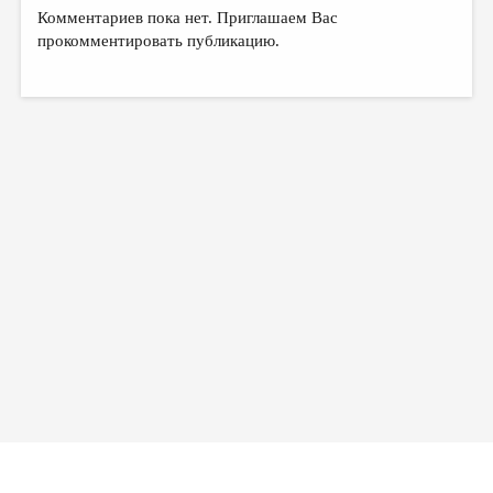
МАЛАЯ ПРОЗА
Комментариев пока нет. Приглашаем Вас
прокомментировать публикацию.
ЭССЕИСТИКА
ЛИТЕРАТУРОВЕДЕНИЕ
КУЛЬТУРОВЕДЕНИЕ
ПУБЛИЦИСТИКА
РЕЦЕНЗИРОВАНИЕ
ЦИКЛЫ ПУБЛИКАЦИЙ
ТРЕДИАКОВСКИЙ
МЕДИА
ВКОНТАКТЕ