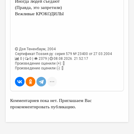
Иногда людей съедают
(Правда, это запретили)
ДАЙДЖЕСТ
Вежливые КРОКОДИЛЫ
ПРОИЗВЕДЕНИЯ
ПЕРЕВОДЫ
КОНКУРСЫ
Дэя Тененбаум
, 2004
ДЕТСКАЯ КОМНАТА
Сертификат Поэзия.ру: серия 579 № 23400 от 27.03.2004
0 |
0 |
2379 |
08.08.2026. 21:52:17
КНИЖНАЯ ПОЛКА
Произведение оценили (+): []
Произведение оценили (-): []
ОБЗОР ЛИТЕРАТУРЫ
СТРАНИЦЫ ПАМЯТИ
ОБЪЯВЛЕНИЯ
Комментариев пока нет. Приглашаем Вас
КОЛОНКА РЕДАКТОРА
прокомментировать публикацию.
РЕДКОЛЛЕГИЯ
ОТ РЕДАКЦИИ