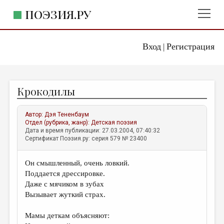
ПОЭЗИЯ.РУ
Вход
Регистрация
ГЛАВНОЕ МЕНЮ
|
ПОЭЗИЯ.РУ
ИЗДАТЕЛЬСТВО
Крокодилы
ЖАНРЫ
АВТОРЫ
Автор:
Дэя Тененбаум
Отдел (рубрика, жанр):
Детская поэзия
КОММЕНТАРИИ
Дата и время публикации: 27.03.2004, 07:40:32
Сертификат Поэзия.ру: серия 579 № 23400
ЛИТСАЛОН
Он смышленный, очень ловкий.
НОВОСТИ
Поддается дрессировке.
ПРАВИЛА САЙТА
Даже с мячиком в зубах
Вызывает жуткий страх.
ОТДЕЛЫ И РУБРИКИ
Мамы деткам объясняют:
ИЗБРАННОЕ