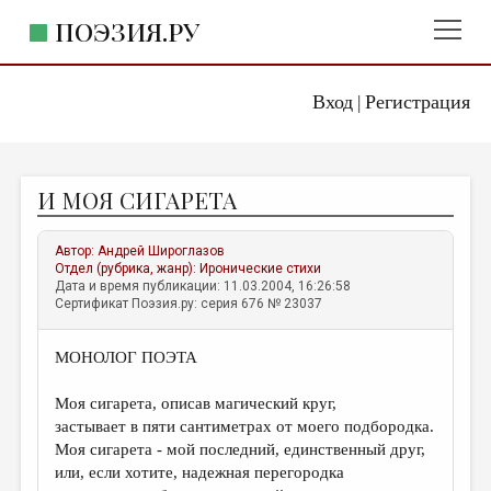
ПОЭЗИЯ.РУ
Вход
Регистрация
ГЛАВНОЕ МЕНЮ
|
ПОЭЗИЯ.РУ
ИЗДАТЕЛЬСТВО
И МОЯ СИГАРЕТА
ЖАНРЫ
АВТОРЫ
Автор:
Андрей Широглазов
Отдел (рубрика, жанр):
Иронические стихи
КОММЕНТАРИИ
Дата и время публикации: 11.03.2004, 16:26:58
Сертификат Поэзия.ру: серия 676 № 23037
ЛИТСАЛОН
МОНОЛОГ ПОЭТА
НОВОСТИ
ПРАВИЛА САЙТА
Моя сигарета, описав магический круг,
застывает в пяти сантиметрах от моего подбородка.
Моя сигарета - мой последний, единственный друг,
ОТДЕЛЫ И РУБРИКИ
или, если хотите, надежная перегородка
ИЗБРАННОЕ