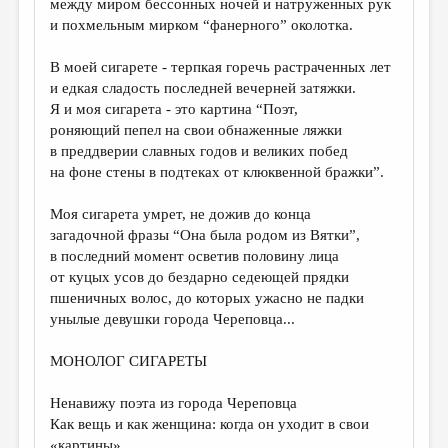
между миром бессонных ночей и натруженных рук
и похмельным мирком “фанерного” околотка.
ДАЙДЖЕСТ
ПРОИЗВЕДЕНИЯ
В моей сигарете - терпкая горечь растраченных лет
и едкая сладость последней вечерней затяжки.
ПЕРЕВОДЫ
Я и моя сигарета - это картина “Поэт,
роняющий пепел на свои обнаженные ляжки
КОНКУРСЫ
в преддверии славных годов и великих побед
ДЕТСКАЯ КОМНАТА
на фоне стены в подтеках от клюквенной бражки”.
КНИЖНАЯ ПОЛКА
Моя сигарета умрет, не дожив до конца
загадочной фразы “Она была родом из Вятки”,
ОБЗОР ЛИТЕРАТУРЫ
в последний момент осветив половину лица
СТРАНИЦЫ ПАМЯТИ
от куцых усов до бездарно седеющей прядки
пшеничных волос, до которых ужасно не падки
ОБЪЯВЛЕНИЯ
унылые девушки города Череповца...
КОЛОНКА РЕДАКТОРА
МОНОЛОГ СИГАРЕТЫ
РЕДКОЛЛЕГИЯ
Ненавижу поэта из города Череповца
ОТ РЕДАКЦИИ
Как вещь и как женщина: когда он уходит в свои
«картины»,