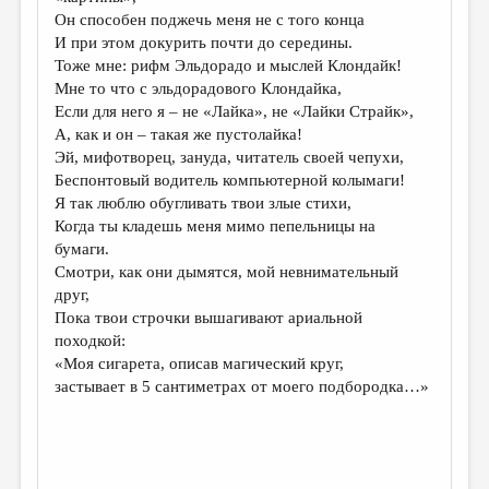
МАЛАЯ ПРОЗА
Он способен поджечь меня не с того конца
И при этом докурить почти до середины.
ЭССЕИСТИКА
Тоже мне: рифм Эльдорадо и мыслей Клондайк!
ЛИТЕРАТУРОВЕДЕНИЕ
Мне то что с эльдорадового Клондайка,
Если для него я – не «Лайка», не «Лайки Страйк»,
КУЛЬТУРОВЕДЕНИЕ
А, как и он – такая же пустолайка!
Эй, мифотворец, зануда, читатель своей чепухи,
ПУБЛИЦИСТИКА
Беспонтовый водитель компьютерной колымаги!
РЕЦЕНЗИРОВАНИЕ
Я так люблю обугливать твои злые стихи,
Когда ты кладешь меня мимо пепельницы на
ЦИКЛЫ ПУБЛИКАЦИЙ
бумаги.
Смотри, как они дымятся, мой невнимательный
ТРЕДИАКОВСКИЙ
друг,
МЕДИА
Пока твои строчки вышагивают ариальной
походкой:
ВКОНТАКТЕ
«Моя сигарета, описав магический круг,
застывает в 5 сантиметрах от моего подбородка…»