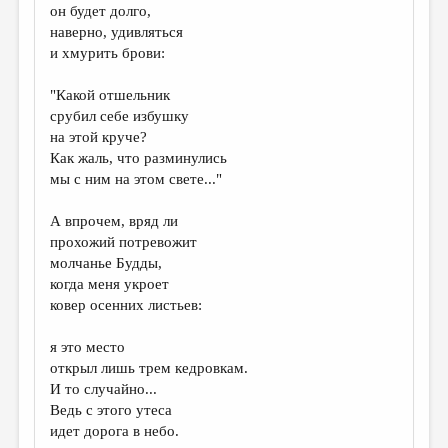
он будет долго,
наверно, удивляться
и хмурить брови:
"Какой отшельник
срубил себе избушку
на этой круче?
Как жаль, что разминулись
мы с ним на этом свете..."
А впрочем, вряд ли
прохожий потревожит
молчанье Будды,
когда меня укроет
ковер осенних листьев:
я это место
открыл лишь трем кедровкам.
И то случайно...
Ведь с этого утеса
идет дорога в небо.