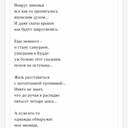
МАЛАЯ ПРОЗА
Вокруг зимовья
все как-то пропиталось
ЭССЕИСТИКА
японским духом...
ЛИТЕРАТУРОВЕДЕНИЕ
И даже скаты крыши
как будто закруглились.
КУЛЬТУРОВЕДЕНИЕ
Еще немного -
ПУБЛИЦИСТИКА
и стану самураем,
РЕЦЕНЗИРОВАНИЕ
ушедшим к Будде:
уж больно этот скальник
ЦИКЛЫ ПУБЛИКАЦИЙ
похож на истукана...
ТРЕДИАКОВСКИЙ
Жаль расставаться
МЕДИА
с натоптанной тропинкой...
Никто не знает,
ВКОНТАКТЕ
что до ручья в распадке
пятьсот четыре шага...
А если кто-то
однажды обнаружит
мое жилище,