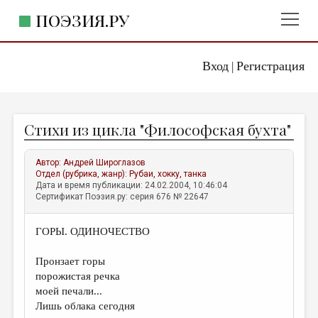
ПОЭЗИЯ.РУ
Вход
Регистрация
ГЛАВНОЕ МЕНЮ
|
ПОЭЗИЯ.РУ
ИЗДАТЕЛЬСТВО
Стихи из цикла "Философская бухта"
ЖАНРЫ
АВТОРЫ
Автор:
Андрей Широглазов
Отдел (рубрика, жанр):
Рубаи, хокку, танка
КОММЕНТАРИИ
Дата и время публикации: 24.02.2004, 10:46:04
Сертификат Поэзия.ру: серия 676 № 22647
ЛИТСАЛОН
ГОРЫ. ОДИНОЧЕСТВО
НОВОСТИ
ПРАВИЛА САЙТА
Пронзает горы
порожистая речка
моей печали...
ОТДЕЛЫ И РУБРИКИ
Лишь облака сегодня
ИЗБРАННОЕ