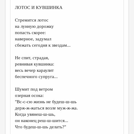
ЛОТОС И КУВШИНКА
Стремится лотос
на лунную дорожку
попасть скорее:
наверное, задумал
сбежать сегодня к звездам...
Не спит, страдая,
ревнивая кувшинка:
весь вечер караулит
беспечного супруга...
Шумит под ветром
озерная осока:
"Вс-с-сю жизнь не будеш-ш-шь
держ-ж-жаться возле муж-ж-жа.
Когда увянеш-ш-шь,
он наконец реш-ш-шится...
Что будеш-ш-шь делать?"