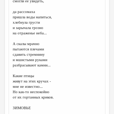
смогли ее увидеть,
ДАЙДЖЕСТ
да рассомаха
ПРОИЗВЕДЕНИЯ
пришла воды напиться,
хлебнула грусти
ПЕРЕВОДЫ
и зарычала грозно
на отраженье неба...
КОНКУРСЫ
ДЕТСКАЯ КОМНАТА
А скалы мрачно
пытаются плечами
КНИЖНАЯ ПОЛКА
сдавить стремнину
и мшистыми руками
ОБЗОР ЛИТЕРАТУРЫ
разбрасывают камни...
СТРАНИЦЫ ПАМЯТИ
Какие птицы
ОБЪЯВЛЕНИЯ
живут на этих кручах -
мне не известно...
КОЛОНКА РЕДАКТОРА
Но как-то неспокойно
от их гортанных криков.
РЕДКОЛЛЕГИЯ
ОТ РЕДАКЦИИ
ЗИМОВЬЕ