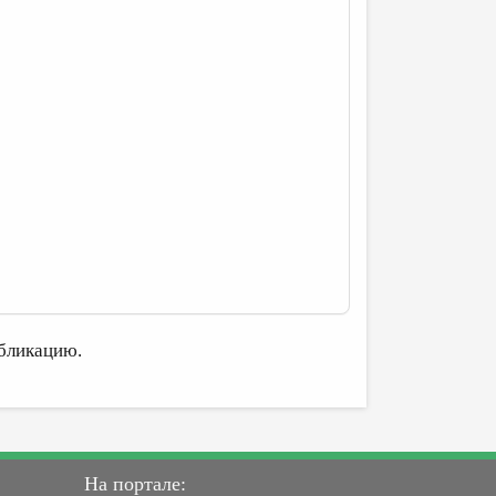
бликацию.
На портале: