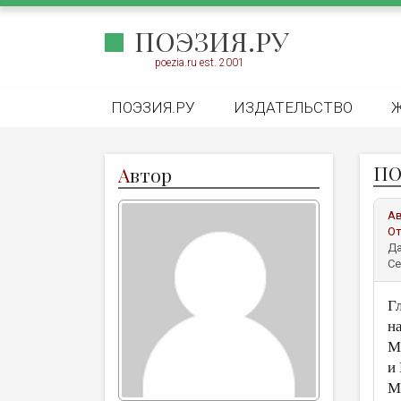
ПОЭЗИЯ.РУ
poezia.ru est. 2001
ПОЭЗИЯ.РУ
ИЗДАТЕЛЬСТВО
ПО
А
втор
А
От
Да
Се
Г
н
М
и
М