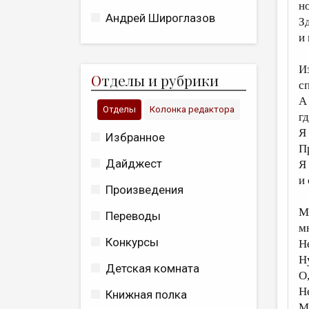
н
Андрей Широглазов
З
и 
И
О
тделы и рубрики
с
А 
Отделы
Колонка редактора
г
Я 
Избранное
Пр
Дайджест
Я
и
Произведения
М
Переводы
м
Конкурсы
Н
Н
Детская комната
О
Н
Книжная полка
М