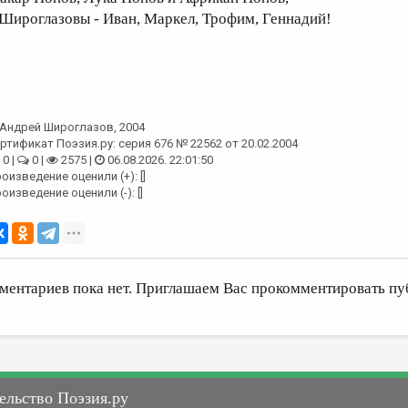
 Широглазовы - Иван, Маркел, Трофим, Геннадий!
Андрей Широглазов
, 2004
ртификат Поэзия.ру: серия 676 № 22562 от 20.02.2004
0 |
0 |
2575 |
06.08.2026. 22:01:50
оизведение оценили (+): []
оизведение оценили (-): []
ментариев пока нет. Приглашаем Вас прокомментировать пу
ельство Поэзия.ру