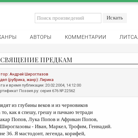
ЖАНРЫ
АВТОРЫ
КОММЕНТАРИИ
ЛИТСА
СВЯЩЕНИЕ ПРЕДКАМ
втор:
Андрей Широглазов
дел (рубрика, жанр):
Лирика
та и время публикации: 20.02.2004, 14:12:00
ртификат Поэзия.ру: серия 676 № 22562
лядят из глубины веков и из черновиков
а то, как я спешу, грешу и пачкаю тетради
акар Попов, Лука Попов и Африкан Попов,
 Широглазовы - Иван, Маркел, Трофим, Геннадий.
не 36. Я мастодонт, легенда, корифей,