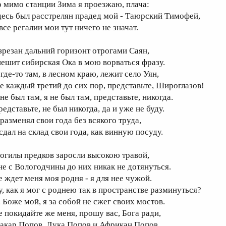
о мимо станции Зима я проезжаю, плача:
десь был расстрелян прадед мой - Таюрский Тимофей,
все регалии мои тут ничего не значат.
зрезан дальний горизонт отрогами Саян,
пешит сибирская Ока в мою ворваться фразу.
где-то там, в лесном краю, лежит село Уян,
де каждый третий до сих пор, представьте, Широглазов!
не был там, я не был там, представьте, никогда.
едставьте, не был никогда, да и уже не буду.
 разменял свои года без всякого труда,
 сдал на склад свои года, как винную посуду.
огилы предков заросли высокою травой,
не с Вологодчины до них никак не дотянуться.
е ждет меня моя родня - я для нее чужой.
у, как я мог с роднею так в пространстве разминуться?
, Боже мой, я за собой не сжег своих мостов.
е покидайте же меня, прошу вас, Бога ради,
акар Попов, Лука Попов и Африкан Попов,