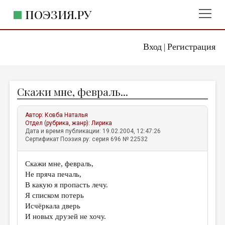
ПОЭЗИЯ.РУ
Вход
Регистрация
ГЛАВНОЕ МЕНЮ
|
ПОЭЗИЯ.РУ
ИЗДАТЕЛЬСТВО
Скажи мне, февраль...
ЖАНРЫ
АВТОРЫ
Автор:
Ковба Наталья
Отдел (рубрика, жанр):
Лирика
КОММЕНТАРИИ
Дата и время публикации: 19.02.2004, 12:47:26
Сертификат Поэзия.ру: серия 696 № 22532
ЛИТСАЛОН
Скажи мне, февраль,
НОВОСТИ
Не пряча печаль,
ПРАВИЛА САЙТА
В какую я пропасть лечу.
Я списком потерь
Исчёркала дверь
ОТДЕЛЫ И РУБРИКИ
И новых друзей не хочу.
ИЗБРАННОЕ