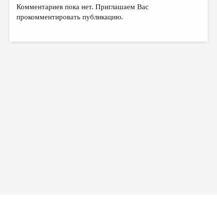
МАЛАЯ ПРОЗА
Комментариев пока нет. Приглашаем Вас
прокомментировать публикацию.
ЭССЕИСТИКА
ЛИТЕРАТУРОВЕДЕНИЕ
КУЛЬТУРОВЕДЕНИЕ
ПУБЛИЦИСТИКА
РЕЦЕНЗИРОВАНИЕ
ЦИКЛЫ ПУБЛИКАЦИЙ
ТРЕДИАКОВСКИЙ
МЕДИА
ВКОНТАКТЕ