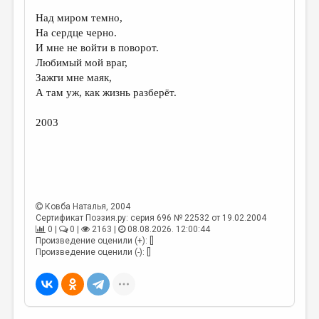
Над миром темно,
ДАЙДЖЕСТ
На сердце черно.
ПРОИЗВЕДЕНИЯ
И мне не войти в поворот.
Любимый мой враг,
ПЕРЕВОДЫ
Зажги мне маяк,
А там уж, как жизнь разберёт.
КОНКУРСЫ
ДЕТСКАЯ КОМНАТА
2003
КНИЖНАЯ ПОЛКА
ОБЗОР ЛИТЕРАТУРЫ
СТРАНИЦЫ ПАМЯТИ
Ковба Наталья
, 2004
Сертификат Поэзия.ру: серия 696 № 22532 от 19.02.2004
ОБЪЯВЛЕНИЯ
0 |
0 |
2163 |
08.08.2026. 12:00:44
Произведение оценили (+): []
КОЛОНКА РЕДАКТОРА
Произведение оценили (-): []
РЕДКОЛЛЕГИЯ
ОТ РЕДАКЦИИ