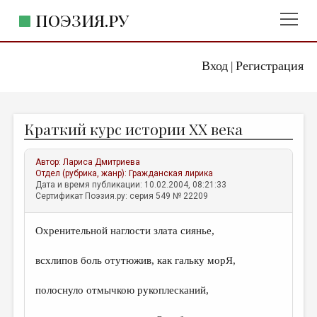
ПОЭЗИЯ.РУ
Вход
Регистрация
ГЛАВНОЕ МЕНЮ
|
ПОЭЗИЯ.РУ
ИЗДАТЕЛЬСТВО
Краткий курс истории ХХ века
ЖАНРЫ
АВТОРЫ
Автор:
Лариса Дмитриева
Отдел (рубрика, жанр):
Гражданская лирика
КОММЕНТАРИИ
Дата и время публикации: 10.02.2004, 08:21:33
Сертификат Поэзия.ру: серия 549 № 22209
ЛИТСАЛОН
Охренительной наглости злата сиянье,
НОВОСТИ
ПРАВИЛА САЙТА
всхлипов боль отутюжив, как гальку морЯ,
полоснуло отмычкою рукоплесканий,
ОТДЕЛЫ И РУБРИКИ
ИЗБРАННОЕ