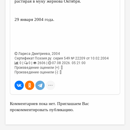
растирая в муку жернова Октября.
ДАЙДЖЕСТ
ПРОИЗВЕДЕНИЯ
29 января 2004 года.
ПЕРЕВОДЫ
КОНКУРСЫ
ДЕТСКАЯ КОМНАТА
Лариса Дмитриева
, 2004
Сертификат Поэзия.ру: серия 549 № 22209 от 10.02.2004
КНИЖНАЯ ПОЛКА
0 |
0 |
2606 |
07.08.2026. 05:21:00
Произведение оценили (+): []
ОБЗОР ЛИТЕРАТУРЫ
Произведение оценили (-): []
СТРАНИЦЫ ПАМЯТИ
ОБЪЯВЛЕНИЯ
КОЛОНКА РЕДАКТОРА
Комментариев пока нет. Приглашаем Вас
прокомментировать публикацию.
РЕДКОЛЛЕГИЯ
ОТ РЕДАКЦИИ