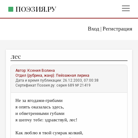
ПОЭЗИЯ.РУ
Вход
Регистрация
ГЛАВНОЕ МЕНЮ
|
ПОЭЗИЯ.РУ
ИЗДАТЕЛЬСТВО
лес
ЖАНРЫ
АВТОРЫ
Автор:
Ксения Волина
Отдел (рубрика, жанр):
Пейзажная лирика
КОММЕНТАРИИ
Дата и время публикации: 26.12.2003, 07:00:38
Сертификат Поэзия.ру: серия 689 № 21419
ЛИТСАЛОН
Не за ягодами-грибами
НОВОСТИ
я опять оказалась здесь,
ПРАВИЛА САЙТА
и обветренными губами
я шепчу тебе: здравствуй, лес!
ОТДЕЛЫ И РУБРИКИ
Как люблю я твой сумрак колкий,
ИЗБРАННОЕ