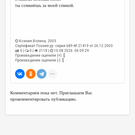
МАЛАЯ ПРОЗА
ты сомкнёшь за моей спиной.
ЭССЕИСТИКА
ЛИТЕРАТУРОВЕДЕНИЕ
КУЛЬТУРОВЕДЕНИЕ
Ксения Волина
, 2003
ПУБЛИЦИСТИКА
Сертификат Поэзия.ру: серия 689 № 21419 от 26.12.2003
0 |
0 |
2118 |
10.08.2026. 06:09:29
РЕЦЕНЗИРОВАНИЕ
Произведение оценили (+): []
Произведение оценили (-): []
ЦИКЛЫ ПУБЛИКАЦИЙ
ТРЕДИАКОВСКИЙ
МЕДИА
Комментариев пока нет. Приглашаем Вас
ВКОНТАКТЕ
прокомментировать публикацию.