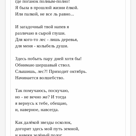
где поганок полным-полно!
Я была в прошлой жизни ёлкой.
ДАЙДЖЕСТ
Или палкой, не все ль равно...
ПРОИЗВЕДЕНИЯ
И загадочный твой напев я
ПЕРЕВОДЫ
различаю в сырой глуши.
Для кого-то лес - лишь деревья,
КОНКУРСЫ
для меня - колыбель души.
ДЕТСКАЯ КОМНАТА
Здесь побыть пару дней хотя бы!
КНИЖНАЯ ПОЛКА
Обнимаю шершавый ствол.
Слышишь, лес?! Приходит октябрь.
ОБЗОР ЛИТЕРАТУРЫ
Начинается волшебство.
СТРАНИЦЫ ПАМЯТИ
Так помучаюсь, поскучаю,
ОБЪЯВЛЕНИЯ
но - не вечно же? И тогда
я вернусь к тебе, обещаю,
КОЛОНКА РЕДАКТОРА
и, наверное, навсегда.
РЕДКОЛЛЕГИЯ
Как далёкой звезды осколок,
ОТ РЕДАКЦИИ
догорит здесь мой путь земной,
и навеки зелёный полог