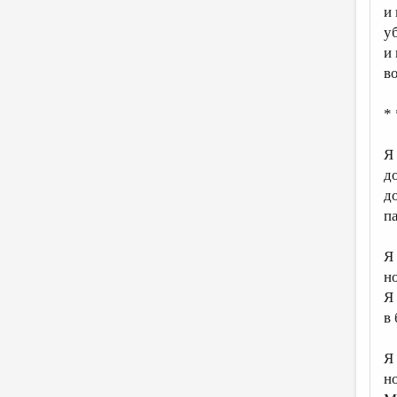
и
у
и
во
* 
Я
д
д
п
Я
н
Я
в
Я
н