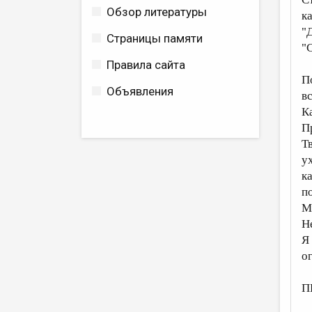
Обзор литературы
к
"
Страницы памяти
"С
Правила сайта
П
Объявления
в
К
П
Т
у
к
п
М
Н
Я 
о
П