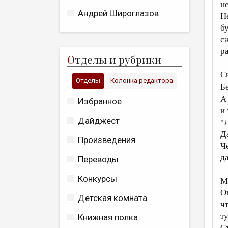
н
Андрей Широглазов
Н
б
с
р
О
тделы и рубрики
С
Отделы
Колонка редактора
Б
А
Избранное
и
Дайджест
"
Д
Произведения
Ч
да
Переводы
Конкурсы
Ма
О
Детская комната
ч
т
Книжная полка
С