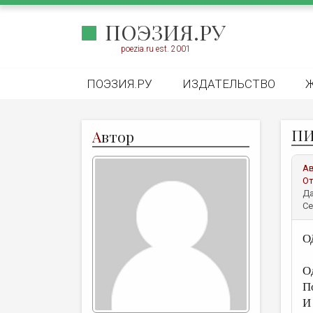
ПОЭЗИЯ.РУ
poezia.ru est. 2001
ПОЭЗИЯ.РУ
ИЗДАТЕЛЬСТВО
ПИ
А
втор
А
От
Да
Се
О
О
П
И 