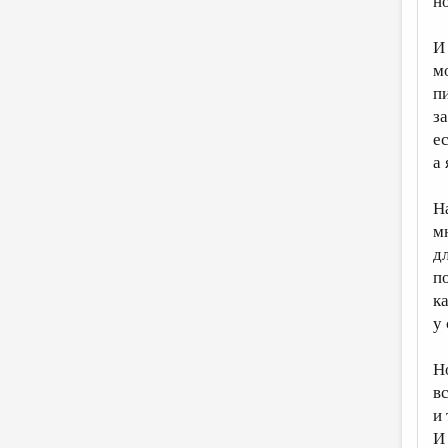
н
И
м
п
за
ес
а
Н
м
д
п
к
у
Н
в
и
И