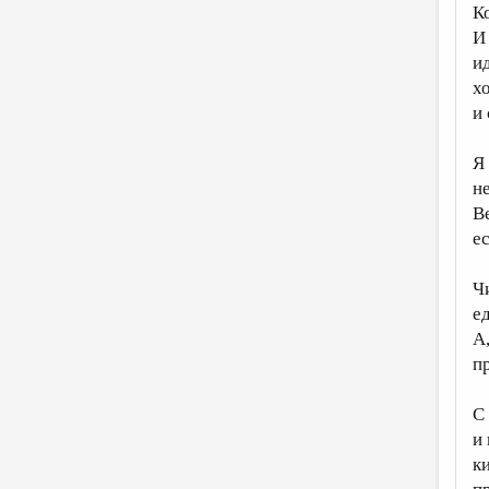
К
И
и
х
и 
Я
не
В
е
Ч
е
А
п
С
и
ки