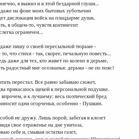
онечно, я выжил и в этой бездарной глуши...
 даже на фоне моих бытовых зуботычин
дет дислокация войск на плацдарме души,
оть, в общем-то, чувств контингент
слегка ограничен...
 даже пишу о своей пересыльной тюрьме -
 то, что стихи - так, скорее, печальную повесть...
едь даже для тех, кто живет по колено в дерьме,
сть радостный миг осознанья: дерьма - не по пояс!
итать перестал. Все равно забываю сюжет,
два прикасаюсь щекой к персональной подушке.
, впрочем, и к лучшему: весь поэтический бред
риносит одни огорченья, особенно - Пушкин.
 собой не дружу. Лишь порой, забегая в клозет
 видя свое отраженье на дне унитаза,
ваю себе и, смывая остатки газет,