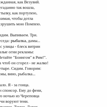
ежданная, как Везувий.
егаданно так вошла,
утылку, как портупею,
жимая, чтобы дотла
азрушить мою Помпею.
идим. Выпиваем. Три.
рыбалка
еседа:
, дамы...
 с улицы - блеск витрин
 злые огни рекламы:
Летайте "Боингом" в Рим!".
а чтоб он сгорел - не жалко!
етыре. Сидим. Говорим:
мы, вино, рыбалка...
ло. Я - за гонца.
н спонсор. Ему до фени,
то ночью из Череповца
учи воруют тени.
трашно. Темно. Ларек -