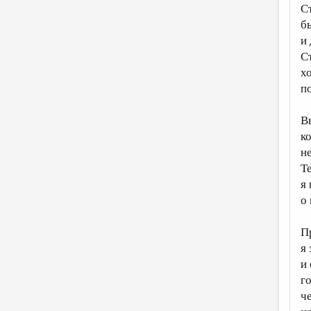
С
б
и
С
х
п
В
к
н
Т
я
о
П
я
и
г
ч