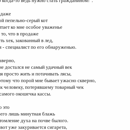
о когда-то ведь нужно стать гражданином!".
 даже
ой пепельно-серый кот
итает ко мне особое уваженье
 то, что в продаже
ть хек, закованный в лед,
 я - специалист по его обнаруженью.
аверно,
не достался не самый удачный век
ля просто жить и потачивать лясы,
отому что порой мне бывает ужасно скверно,
ак человеку, потерявшему товарный чек
 самого окошечка кассы.
о это
сего лишь минутная блажь
 томление духа на почве былого.
 вот уже закуривается сигарета,