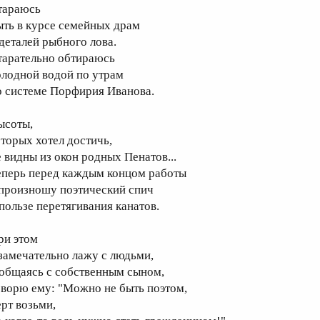
тараюсь
ыть в курсе семейных драм
 деталей рыбного лова.
тарательно обтираюсь
олодной водой по утрам
о системе Порфирия Иванова.
ысоты,
оторых хотел достичь,
е видны из окон родных Пенатов...
еперь перед каждым концом работы
 произношу поэтический спич
 пользе перетягивания канатов.
ри этом
 замечательно лажу с людьми,
 общаясь с собственным сыном,
оворю ему: "Можно не быть поэтом,
ерт возьми,