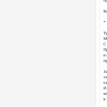
п
К
* 
Т
М
С
П
и 
п
З
ч
е
И
к
в