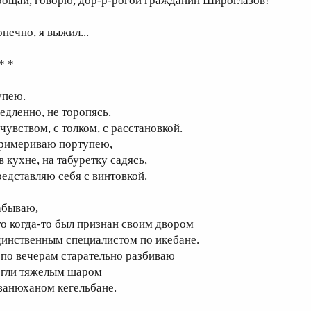
рощай, говорю, дор-р-рогой гражданин Широглазов!
онечно, я выжил...
* *
упею.
едленно, не торопясь.
 чувством, с толком, с расстановкой.
римериваю портупею,
в кухне, на табуретку садясь,
редставляю себя с винтовкой.
абываю,
то когда-то был признан своим двором
динственным специалистом по икебане.
 по вечерам старательно разбиваю
егли тяжелым шаром
 занюханом кегельбане.