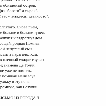
ак обитаемый остров.
Два "белого" и сырок".
 вас - пятьдесят девяносто".
олпятого. Снова пьем,
се больше и больше тупея.
ачнулся и вздрогнул дом.
рощай, родная Помпея!
вой непутевый сын
ходит в пары алкоголя,
ак пленный солдат-грузин
од знамена Де Голля.
не уже не помочь.
е поминай меня всуе.
ухожу в эту ночь -
громную, как Везувий...
ИСЬМО ИЗ ГОРОДА Ч.