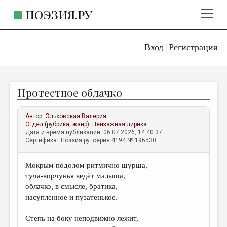
ПОЭЗИЯ.РУ
Вход
Регистрация
ГЛАВНОЕ МЕНЮ
|
ПОЭЗИЯ.РУ
ИЗДАТЕЛЬСТВО
Протестное облачко
ЖАНРЫ
АВТОРЫ
Автор:
Ольховская Валерия
Отдел (рубрика, жанр):
Пейзажная лирика
КОММЕНТАРИИ
Дата и время публикации: 06.07.2026, 14:40:37
Сертификат Поэзия.ру: серия 4194 № 196530
ЛИТСАЛОН
Мокрым подолом ритмично шурша,
НОВОСТИ
туча-ворчунья ведёт малыша,
ПРАВИЛА САЙТА
облачко, в смысле, братика,
насупленное и пузатенькое.
ОТДЕЛЫ И РУБРИКИ
Степь на боку неподвижно лежит,
ИЗБРАННОЕ