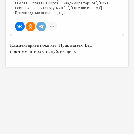
МАЛАЯ ПРОЗА
Гамова", "Слава Баширов", "Владимир Старшов", "Нина
Есипенко (Флейта Бутугычаг) °", "Евгений Иванов"]
ЭССЕИСТИКА
Произведение оценили (-): []
ЛИТЕРАТУРОВЕДЕНИЕ
КУЛЬТУРОВЕДЕНИЕ
ПУБЛИЦИСТИКА
Комментариев пока нет. Приглашаем Вас
прокомментировать публикацию.
РЕЦЕНЗИРОВАНИЕ
ЦИКЛЫ ПУБЛИКАЦИЙ
ТРЕДИАКОВСКИЙ
МЕДИА
ВКОНТАКТЕ