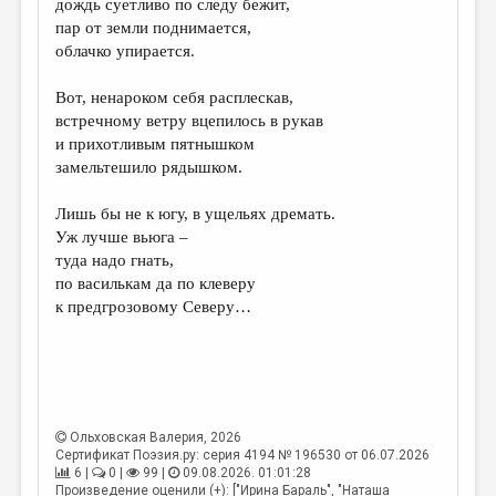
дождь суетливо по следу бежит,
пар от земли поднимается,
ДАЙДЖЕСТ
облачко упирается.
ПРОИЗВЕДЕНИЯ
Вот, ненароком себя расплескав,
ПЕРЕВОДЫ
встречному ветру вцепилось в рукав
и прихотливым пятнышком
КОНКУРСЫ
замельтешило рядышком.
ДЕТСКАЯ КОМНАТА
Лишь бы не к югу, в ущельях дремать.
КНИЖНАЯ ПОЛКА
Уж лучше вьюга –
туда надо гнать,
ОБЗОР ЛИТЕРАТУРЫ
по василькам да по клеверу
СТРАНИЦЫ ПАМЯТИ
к предгрозовому Северу…
ОБЪЯВЛЕНИЯ
КОЛОНКА РЕДАКТОРА
РЕДКОЛЛЕГИЯ
Ольховская Валерия
, 2026
Сертификат Поэзия.ру: серия 4194 № 196530 от 06.07.2026
ОТ РЕДАКЦИИ
6 |
0 |
99 |
09.08.2026. 01:01:28
Произведение оценили (+): ["Ирина Бараль", "Наташа