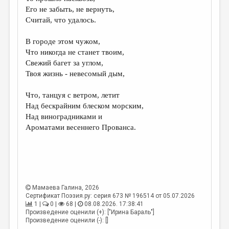
МАЛАЯ ПРОЗА
Его не забыть, не вернуть,
Считай, что удалось.
ЭССЕИСТИКА
ЛИТЕРАТУРОВЕДЕНИЕ
В городе этом чужом,
Что никогда не станет твоим,
КУЛЬТУРОВЕДЕНИЕ
Свежий багет за углом,
Твоя жизнь - невесомый дым,
ПУБЛИЦИСТИКА
РЕЦЕНЗИРОВАНИЕ
Что, танцуя с ветром, летит
Над бескрайним блеском морским,
ЦИКЛЫ ПУБЛИКАЦИЙ
Над виноградниками и
Ароматами весеннего Прованса.
ТРЕДИАКОВСКИЙ
МЕДИА
ВКОНТАКТЕ
Мамаева Галина
, 2026
Сертификат Поэзия.ру: серия 673 № 196514 от 05.07.2026
1 |
0 |
68 |
08.08.2026. 17:38:41
Произведение оценили (+): ["Ирина Бараль"]
Произведение оценили (-): []