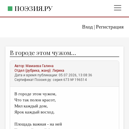
ПОЭЗИЯ.РУ
Вход
Регистрация
ГЛАВНОЕ МЕНЮ
|
ПОЭЗИЯ.РУ
ИЗДАТЕЛЬСТВО
В городе этом чужом…
ЖАНРЫ
АВТОРЫ
Автор:
Мамаева Галина
Отдел (рубрика, жанр):
Лирика
КОММЕНТАРИИ
Дата и время публикации: 05.07.2026, 13:08:36
Сертификат Поэзия.ру: серия 673 № 196514
ЛИТСАЛОН
В городе этом чужом,
НОВОСТИ
Что так полон красот,
ПРАВИЛА САЙТА
Мил каждый дом,
Ярок каждый восход.
ОТДЕЛЫ И РУБРИКИ
Площадь важная - на ней
ИЗБРАННОЕ