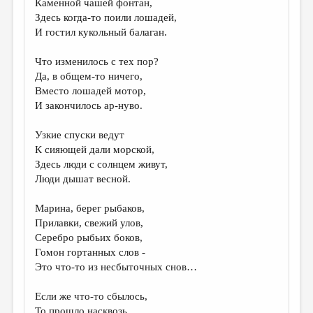
Каменной чашей фонтан,
Здесь когда-то поили лошадей,
ДАЙДЖЕСТ
И гостил кукольный балаган.
ПРОИЗВЕДЕНИЯ
Что изменилось с тех пор?
ПЕРЕВОДЫ
Да, в общем-то ничего,
Вместо лошадей мотор,
КОНКУРСЫ
И закончилось ар-нуво.
ДЕТСКАЯ КОМНАТА
Узкие спуски ведут
КНИЖНАЯ ПОЛКА
К сияющей дали морской,
Здесь люди с солнцем живут,
ОБЗОР ЛИТЕРАТУРЫ
Люди дышат весной.
СТРАНИЦЫ ПАМЯТИ
Марина, берег рыбаков,
ОБЪЯВЛЕНИЯ
Прилавки, свежий улов,
Серебро рыбьих боков,
КОЛОНКА РЕДАКТОРА
Гомон гортанных слов -
Это что-то из несбыточных снов…
РЕДКОЛЛЕГИЯ
ОТ РЕДАКЦИИ
Если же что-то сбылось,
То прошло насквозь,