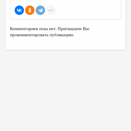
МАЛАЯ ПРОЗА
ЭССЕИСТИКА
ЛИТЕРАТУРОВЕДЕНИЕ
Комментариев пока нет. Приглашаем Вас
КУЛЬТУРОВЕДЕНИЕ
прокомментировать публикацию.
ПУБЛИЦИСТИКА
РЕЦЕНЗИРОВАНИЕ
ЦИКЛЫ ПУБЛИКАЦИЙ
ТРЕДИАКОВСКИЙ
МЕДИА
ВКОНТАКТЕ