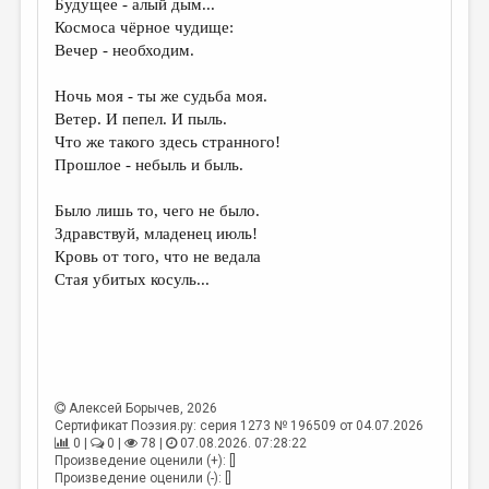
Будущее - алый дым...
Космоса чёрное чудище:
ДАЙДЖЕСТ
Вечер - необходим.
ПРОИЗВЕДЕНИЯ
Ночь моя - ты же судьба моя.
ПЕРЕВОДЫ
Ветер. И пепел. И пыль.
Что же такого здесь странного!
КОНКУРСЫ
Прошлое - небыль и быль.
ДЕТСКАЯ КОМНАТА
Было лишь то, чего не было.
КНИЖНАЯ ПОЛКА
Здравствуй, младенец июль!
Кровь от того, что не ведала
ОБЗОР ЛИТЕРАТУРЫ
Стая убитых косуль...
СТРАНИЦЫ ПАМЯТИ
ОБЪЯВЛЕНИЯ
КОЛОНКА РЕДАКТОРА
Алексей Борычев
, 2026
РЕДКОЛЛЕГИЯ
Сертификат Поэзия.ру: серия 1273 № 196509 от 04.07.2026
0 |
0 |
78 |
07.08.2026. 07:28:22
ОТ РЕДАКЦИИ
Произведение оценили (+): []
Произведение оценили (-): []