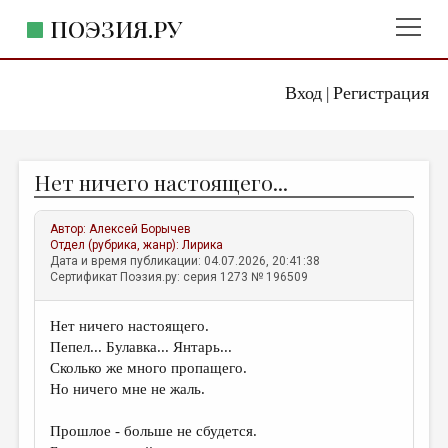
ПОЭЗИЯ.РУ
Вход
Регистрация
ГЛАВНОЕ МЕНЮ
|
ПОЭЗИЯ.РУ
ИЗДАТЕЛЬСТВО
Нет ничего настоящего...
ЖАНРЫ
АВТОРЫ
Автор:
Алексей Борычев
Отдел (рубрика, жанр):
Лирика
КОММЕНТАРИИ
Дата и время публикации: 04.07.2026, 20:41:38
Сертификат Поэзия.ру: серия 1273 № 196509
ЛИТСАЛОН
Нет ничего настоящего.
НОВОСТИ
Пепел... Булавка... Янтарь...
ПРАВИЛА САЙТА
Сколько же много пропащего.
Но ничего мне не жаль.
ОТДЕЛЫ И РУБРИКИ
Прошлое - больше не сбудется.
ИЗБРАННОЕ