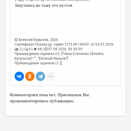
МАЛАЯ ПРОЗА
Закутаюсь во тьму его кустов
ЭССЕИСТИКА
ЛИТЕРАТУРОВЕДЕНИЕ
КУЛЬТУРОВЕДЕНИЕ
Алексей Борычев
, 2026
ПУБЛИЦИСТИКА
Сертификат Поэзия.ру: серия 1273 № 196501 от 03.07.2026
2 |
0 |
68 |
07.08.2026. 00:30:39
РЕЦЕНЗИРОВАНИЕ
Произведение оценили (+): ["Нина Есипенко (Флейта
Бутугычаг) °", "Евгений Иванов"]
ЦИКЛЫ ПУБЛИКАЦИЙ
Произведение оценили (-): []
ТРЕДИАКОВСКИЙ
МЕДИА
ВКОНТАКТЕ
Комментариев пока нет. Приглашаем Вас
прокомментировать публикацию.