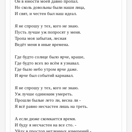
Он в юности моей давно пропал.
Но сколь довольны были наши лица,
ДАЙДЖЕСТ
И свят, и честен был наш идеал.
ПРОИЗВЕДЕНИЯ
Я не спрошу у тех, кого не знаю.
ПЕРЕВОДЫ
Пусть лучше уж попросят у меня.
Тропа моя забытая, лесная
КОНКУРСЫ
Ведёт меня в иные времена.
ДЕТСКАЯ КОМНАТА
Где будто солнце было ярче, краше,
КНИЖНАЯ ПОЛКА
Где будто всех во всём я узнавал.
Где было небо утром ярче даже.
ОБЗОР ЛИТЕРАТУРЫ
И ярче был событий карнавал.
СТРАНИЦЫ ПАМЯТИ
Я не спрошу у тех, кого не знаю.
ОБЪЯВЛЕНИЯ
Уж лучше одиноким умереть.
Прошли былые лето ли, весна ли -
КОЛОНКА РЕДАКТОРА
Я всё равно несчастен лишь на треть.
РЕДКОЛЛЕГИЯ
А если дюже скомкается время.
ОТ РЕДАКЦИИ
И буду я несчастен на все сто. -
Уйду в простор нетленных измерений.-