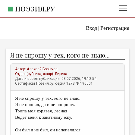
ПОЭЗИЯ.РУ
Вход
Регистрация
ГЛАВНОЕ МЕНЮ
|
ПОЭЗИЯ.РУ
ИЗДАТЕЛЬСТВО
Я не спрошу у тех, кого не знаю...
ЖАНРЫ
АВТОРЫ
Автор:
Алексей Борычев
Отдел (рубрика, жанр):
Лирика
КОММЕНТАРИИ
Дата и время публикации: 03.07.2026, 19:12:54
Сертификат Поэзия.ру: серия 1273 № 196501
ЛИТСАЛОН
Я не спрошу у тех, кого не знаю.
НОВОСТИ
Я не просил, да и не попрошу.
ПРАВИЛА САЙТА
Тропа моя корявая, лесная
Ведёт меня к закатному ежу.
ОТДЕЛЫ И РУБРИКИ
Он был и не был, он испепелился.
ИЗБРАННОЕ