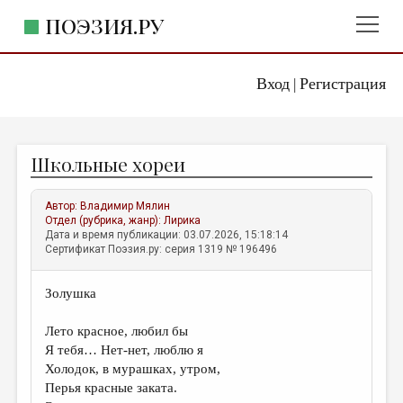
ПОЭЗИЯ.РУ
Вход
Регистрация
ГЛАВНОЕ МЕНЮ
|
ПОЭЗИЯ.РУ
ИЗДАТЕЛЬСТВО
Школьные хореи
ЖАНРЫ
АВТОРЫ
Автор:
Владимир Мялин
Отдел (рубрика, жанр):
Лирика
КОММЕНТАРИИ
Дата и время публикации: 03.07.2026, 15:18:14
Сертификат Поэзия.ру: серия 1319 № 196496
ЛИТСАЛОН
Золушка
НОВОСТИ
ПРАВИЛА САЙТА
Лето красное, любил бы
Я тебя… Нет-нет, люблю я
Холодок, в мурашках, утром,
ОТДЕЛЫ И РУБРИКИ
Перья красные заката.
ИЗБРАННОЕ