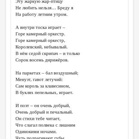
Эту жаркую жар-птицу
Не любить нельзя… Бреду я
ДАЙДЖЕСТ
На работу летним утром.
ПРОИЗВЕДЕНИЯ
А внутри тоска играет –
ПЕРЕВОДЫ
Горе камерный оркестр.
Горе камерный оркестр,
КОНКУРСЫ
Королевский, небывалый.
ДЕТСКАЯ КОМНАТА
В нём седой скрипач – и только
Сорок восемь дирижёров.
КНИЖНАЯ ПОЛКА
На паркетах – бал воздушный;
ОБЗОР ЛИТЕРАТУРЫ
Менуэт, гавот летучий:
СТРАНИЦЫ ПАМЯТИ
Сам король за клавесином,
В буклях пепельных, играет.
ОБЪЯВЛЕНИЯ
И поэт – он очень добрый,
КОЛОНКА РЕДАКТОРА
Очень добрый и печальный.
Он стихи тебе читает,
РЕДКОЛЛЕГИЯ
Что слагал полвека с лишним
ОТ РЕДАКЦИИ
Одинокими ночами.
Чуть подрагивают губы