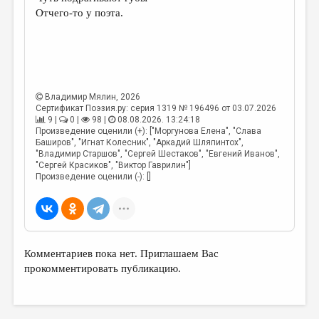
МАЛАЯ ПРОЗА
Отчего-то у поэта.
ЭССЕИСТИКА
ЛИТЕРАТУРОВЕДЕНИЕ
КУЛЬТУРОВЕДЕНИЕ
Владимир Мялин
, 2026
ПУБЛИЦИСТИКА
Сертификат Поэзия.ру: серия 1319 № 196496 от 03.07.2026
9 |
0 |
98 |
08.08.2026. 13:24:18
РЕЦЕНЗИРОВАНИЕ
Произведение оценили (+): ["Моргунова Елена", "Слава
Баширов", "Игнат Колесник", "Аркадий Шляпинтох",
ЦИКЛЫ ПУБЛИКАЦИЙ
"Владимир Старшов", "Сергей Шестаков", "Евгений Иванов",
"Сергей Красиков", "Виктор Гаврилин"]
Произведение оценили (-): []
ТРЕДИАКОВСКИЙ
МЕДИА
ВКОНТАКТЕ
Комментариев пока нет. Приглашаем Вас
прокомментировать публикацию.