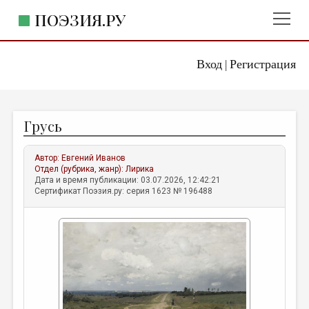
ПОЭЗИЯ.РУ
Вход
Регистрация
ГЛАВНОЕ МЕНЮ
|
ПОЭЗИЯ.РУ
ИЗДАТЕЛЬСТВО
Грусь
ЖАНРЫ
АВТОРЫ
Автор:
Евгений Иванов
Отдел (рубрика, жанр):
Лирика
КОММЕНТАРИИ
Дата и время публикации: 03.07.2026, 12:42:21
Сертификат Поэзия.ру: серия 1623 № 196488
ЛИТСАЛОН
НОВОСТИ
ПРАВИЛА САЙТА
ОТДЕЛЫ И РУБРИКИ
ИЗБРАННОЕ