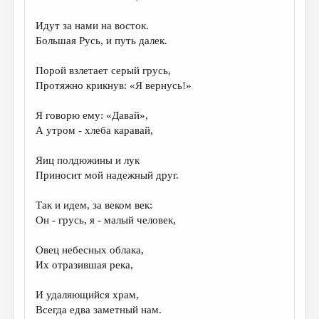
МАЛАЯ ПРОЗА
Идут за нами на восток.
ЭССЕИСТИКА
Большая Русь, и путь далек.
ЛИТЕРАТУРОВЕДЕНИЕ
Порой взлетает серый грусь,
КУЛЬТУРОВЕДЕНИЕ
Протяжно крикнув: «Я вернусь!»
ПУБЛИЦИСТИКА
Я говорю ему: «Давай»,
РЕЦЕНЗИРОВАНИЕ
А утром - хлеба каравай,
ЦИКЛЫ ПУБЛИКАЦИЙ
Яиц полдюжины и лук
Приносит мой надежный друг.
ТРЕДИАКОВСКИЙ
МЕДИА
Так и идем, за веком век:
Он - грусь, я - малый человек,
ВКОНТАКТЕ
Овец небесных облака,
Их отразившая река,
И удаляющийся храм,
Всегда едва заметный нам.