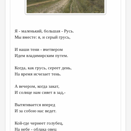
ДАЙДЖЕСТ
ПРОИЗВЕДЕНИЯ
ПЕРЕВОДЫ
Я - маленький, большая - Русь.
Мы вместе: я, и серый грусь,
КОНКУРСЫ
ДЕТСКАЯ КОМНАТА
И наши тени - вчетвером
Идем владимирским путем.
КНИЖНАЯ ПОЛКА
Когда, как грусь, сереет день,
ОБЗОР ЛИТЕРАТУРЫ
На время исчезает тень.
СТРАНИЦЫ ПАМЯТИ
А вечером, когда закат,
ОБЪЯВЛЕНИЯ
И солнце нам сияет в зад,-
КОЛОНКА РЕДАКТОРА
Вытягивается вперед
И за собою нас ведет.
РЕДКОЛЛЕГИЯ
ОТ РЕДАКЦИИ
Кой-где чернеет голубец,
На небе - облака овец