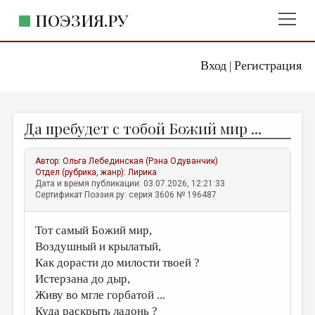
ПОЭЗИЯ.РУ
Вход
Регистрация
ГЛАВНОЕ МЕНЮ
|
ПОЭЗИЯ.РУ
ИЗДАТЕЛЬСТВО
Да пребудет с тобой Божий мир ...
ЖАНРЫ
АВТОРЫ
Автор:
Ольга Лебединская (Рэна Одуванчик)
Отдел (рубрика, жанр):
Лирика
КОММЕНТАРИИ
Дата и время публикации: 03.07.2026, 12:21:33
Сертификат Поэзия.ру: серия 3606 № 196487
ЛИТСАЛОН
Тот самый Божий мир,
НОВОСТИ
Воздушный и крылатый,
ПРАВИЛА САЙТА
Как дорасти до милости твоей ?
Истерзана до дыр,
ОТДЕЛЫ И РУБРИКИ
Живу во мгле горбатой ...
ИЗБРАННОЕ
Куда раскрыть ладонь ?