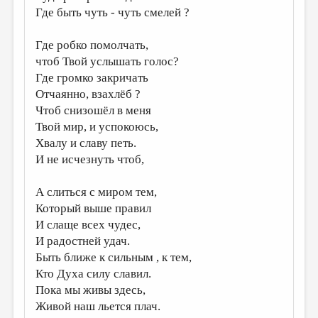
Где быть чуть - чуть смелей ?
ДАЙДЖЕСТ
Где робко помолчать,
ПРОИЗВЕДЕНИЯ
чтоб Твой услышать голос?
ПЕРЕВОДЫ
Где громко закричать
Отчаянно, взахлёб ?
КОНКУРСЫ
Чтоб снизошёл в меня
ДЕТСКАЯ КОМНАТА
Твой мир, и успокоюсь,
Хвалу и славу петь.
КНИЖНАЯ ПОЛКА
И не исчезнуть чтоб,
ОБЗОР ЛИТЕРАТУРЫ
А слиться с миром тем,
СТРАНИЦЫ ПАМЯТИ
Который выше правил
ОБЪЯВЛЕНИЯ
И слаще всех чудес,
И радостней удач.
КОЛОНКА РЕДАКТОРА
Быть ближе к сильным , к тем,
РЕДКОЛЛЕГИЯ
Кто Духа силу славил.
Пока мы живы здесь,
ОТ РЕДАКЦИИ
Живой наш льется плач.