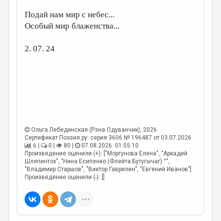
МАЛАЯ ПРОЗА
Подай нам мир с небес...
ЭССЕИСТИКА
Особый мир блаженства...
ЛИТЕРАТУРОВЕДЕНИЕ
2. 07. 24
КУЛЬТУРОВЕДЕНИЕ
ПУБЛИЦИСТИКА
РЕЦЕНЗИРОВАНИЕ
ЦИКЛЫ ПУБЛИКАЦИЙ
ТРЕДИАКОВСКИЙ
Ольга Лебединская (Рэна Одуванчик)
, 2026
Сертификат Поэзия.ру: серия 3606 № 196487 от 03.07.2026
МЕДИА
6 |
0 |
80 |
07.08.2026. 01:55:10
Произведение оценили (+): ["Моргунова Елена", "Аркадий
ВКОНТАКТЕ
Шляпинтох", "Нина Есипенко (Флейта Бутугычаг) °",
"Владимир Старшов", "Виктор Гаврилин", "Евгений Иванов"]
Произведение оценили (-): []